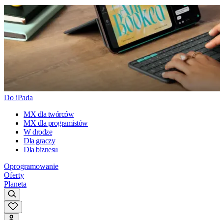
Do iPada
MX dla twórców
MX dla programistów
W drodze
Dla graczy
Dla biznesu
Oprogramowanie
Oferty
Planeta