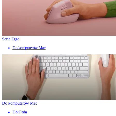
Seria Ergo
Do komputerów Mac
Do komputerów Mac
Do iPada