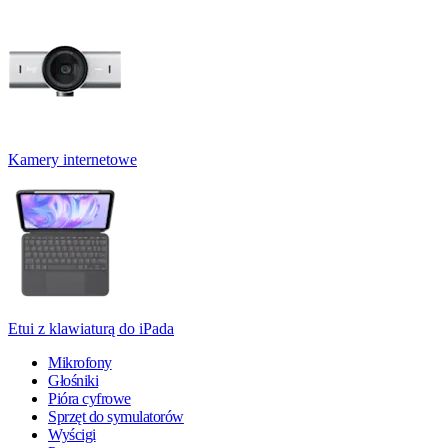
Kamery internetowe
Etui z klawiaturą do iPada
Mikrofony
Głośniki
Pióra cyfrowe
Sprzęt do symulatorów
Wyścigi