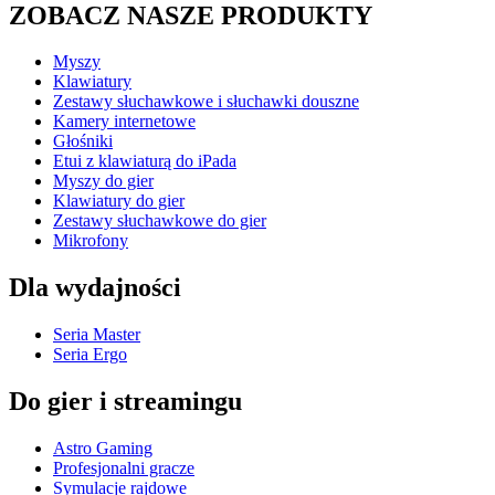
ZOBACZ NASZE PRODUKTY
Myszy
Klawiatury
Zestawy słuchawkowe i słuchawki douszne
Kamery internetowe
Głośniki
Etui z klawiaturą do iPada
Myszy do gier
Klawiatury do gier
Zestawy słuchawkowe do gier
Mikrofony
Dla wydajności
Seria Master
Seria Ergo
Do gier i streamingu
Astro Gaming
Profesjonalni gracze
Symulacje rajdowe