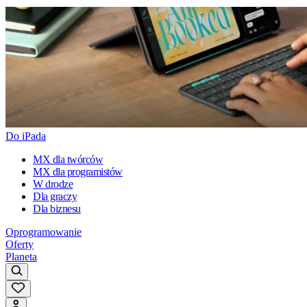
Do iPada
MX dla twórców
MX dla programistów
W drodze
Dla graczy
Dla biznesu
Oprogramowanie
Oferty
Planeta