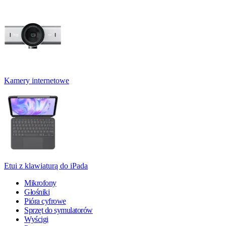
Kamery internetowe
Etui z klawiaturą do iPada
Mikrofony
Głośniki
Pióra cyfrowe
Sprzęt do symulatorów
Wyścigi