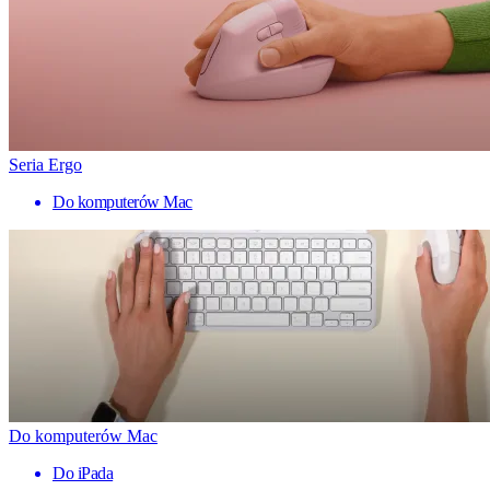
Seria Ergo
Do komputerów Mac
Do komputerów Mac
Do iPada