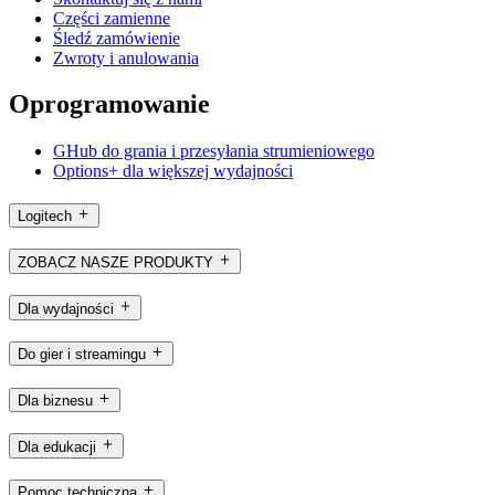
Części zamienne
Śledź zamówienie
Zwroty i anulowania
Oprogramowanie
GHub do grania i przesyłania strumieniowego
Options+ dla większej wydajności
Logitech
ZOBACZ NASZE PRODUKTY
Dla wydajności
Do gier i streamingu
Dla biznesu
Dla edukacji
Pomoc techniczna