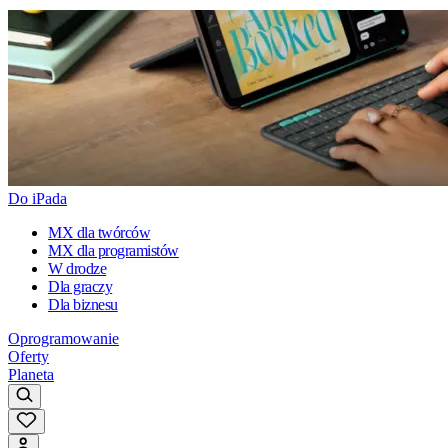
Do iPada
MX dla twórców
MX dla programistów
W drodze
Dla graczy
Dla biznesu
Oprogramowanie
Oferty
Planeta