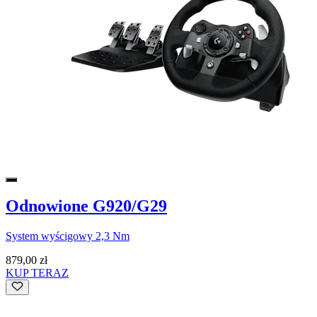
Odnowione G920/G29
System wyścigowy 2,3 Nm
879,00 zł
KUP TERAZ