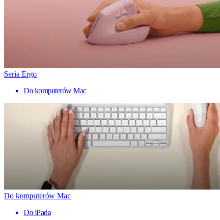
Seria Ergo
Do komputerów Mac
Do komputerów Mac
Do iPada