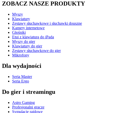
ZOBACZ NASZE PRODUKTY
Myszy
Klawiatury
Zestawy słuchawkowe i słuchawki douszne
Kamery internetowe
Głośniki
Etui z klawiaturą do iPada
Myszy do gier
Klawiatury do gier
Zestawy słuchawkowe do gier
Mikrofony
Dla wydajności
Seria Master
Seria Ergo
Do gier i streamingu
Astro Gaming
Profesjonalni gracze
Symulacje rajdowe