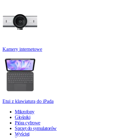
Kamery internetowe
Etui z klawiaturą do iPada
Mikrofony
Głośniki
Pióra cyfrowe
Sprzęt do symulatorów
Wyścigi