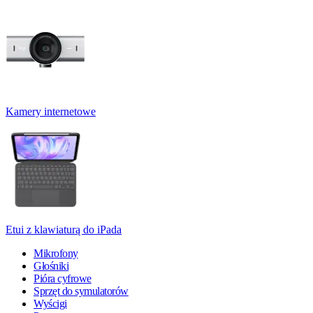
Kamery internetowe
Etui z klawiaturą do iPada
Mikrofony
Głośniki
Pióra cyfrowe
Sprzęt do symulatorów
Wyścigi