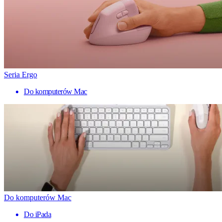
Seria Ergo
Do komputerów Mac
Do komputerów Mac
Do iPada