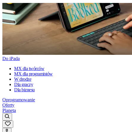
Do iPada
MX dla twórców
MX dla programistów
W drodze
Dla graczy
Dla biznesu
Oprogramowanie
Oferty
Planeta