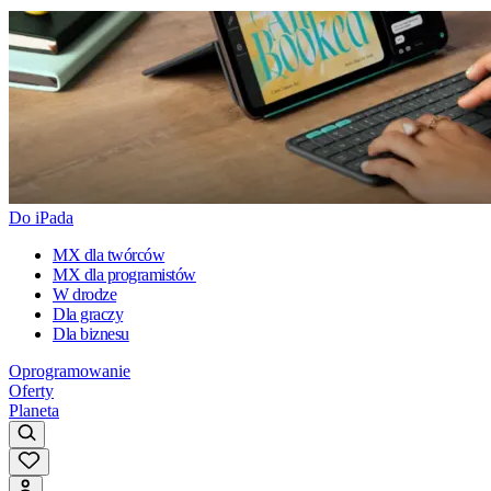
Do iPada
MX dla twórców
MX dla programistów
W drodze
Dla graczy
Dla biznesu
Oprogramowanie
Oferty
Planeta