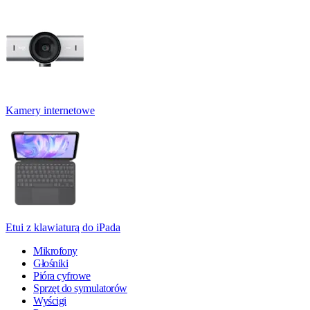
Kamery internetowe
Etui z klawiaturą do iPada
Mikrofony
Głośniki
Pióra cyfrowe
Sprzęt do symulatorów
Wyścigi