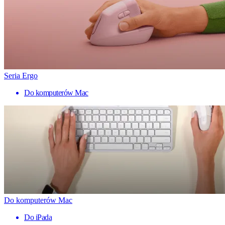
Seria Ergo
Do komputerów Mac
Do komputerów Mac
Do iPada