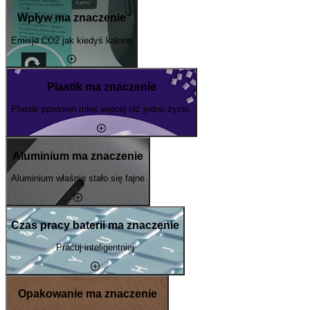
Wpływ ma znaczenie
Emisje CO2 jak kiedyś kalorie
Plastik ma znaczenie
Plastik powinien mieć więcej niż jedno życie.
Aluminium ma znaczenie
Aluminium właśnie stało się fajne
Czas pracy baterii ma znaczenie
Pracuj inteligentniej
Opakowanie ma znaczenie