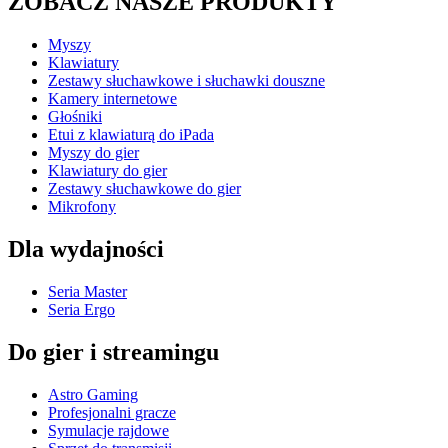
ZOBACZ NASZE PRODUKTY
Myszy
Klawiatury
Zestawy słuchawkowe i słuchawki douszne
Kamery internetowe
Głośniki
Etui z klawiaturą do iPada
Myszy do gier
Klawiatury do gier
Zestawy słuchawkowe do gier
Mikrofony
Dla wydajności
Seria Master
Seria Ergo
Do gier i streamingu
Astro Gaming
Profesjonalni gracze
Symulacje rajdowe