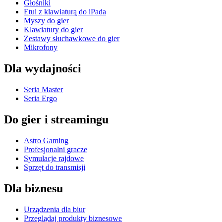
Głośniki
Etui z klawiaturą do iPada
Myszy do gier
Klawiatury do gier
Zestawy słuchawkowe do gier
Mikrofony
Dla wydajności
Seria Master
Seria Ergo
Do gier i streamingu
Astro Gaming
Profesjonalni gracze
Symulacje rajdowe
Sprzęt do transmisji
Dla biznesu
Urządzenia dla biur
Przeglądaj produkty biznesowe