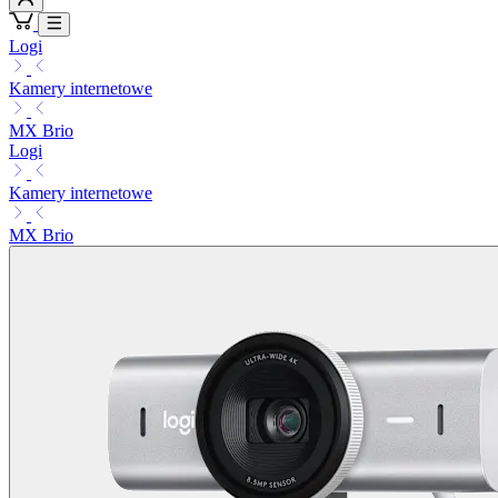
Logi
Kamery internetowe
MX Brio
Logi
Kamery internetowe
MX Brio