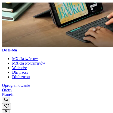
Do iPada
MX dla twórców
MX dla programistów
W drodze
Dla graczy
Dla biznesu
Oprogramowanie
Oferty
Planeta