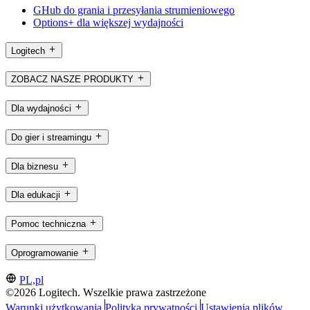
GHub do grania i przesyłania strumieniowego
Options+ dla większej wydajności
Logitech
ZOBACZ NASZE PRODUKTY
Dla wydajności
Do gier i streamingu
Dla biznesu
Dla edukacji
Pomoc techniczna
Oprogramowanie
PL,pl
©2026 Logitech. Wszelkie prawa zastrzeżone
Warunki użytkowania
Polityka prywatności
Ustawienia plików