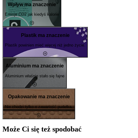
Wpływ ma znaczenie
Emisje CO2 jak kiedyś kalorie
Plastik ma znaczenie
Plastik powinien mieć więcej niż jedno życie.
Aluminium ma znaczenie
Aluminium właśnie stało się fajne
Opakowanie ma znaczenie
Nie chodzi tylko o zawartość pudełka.
Może Ci się też spodobać