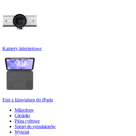
Kamery internetowe
Etui z klawiaturą do iPada
Mikrofony
Głośniki
Pióra cyfrowe
Sprzęt do symulatorów
Wyścigi