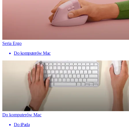
Seria Ergo
Do komputerów Mac
Do komputerów Mac
Do iPada