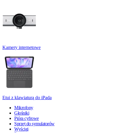
Kamery internetowe
Etui z klawiaturą do iPada
Mikrofony
Głośniki
Pióra cyfrowe
Sprzęt do symulatorów
Wyścigi