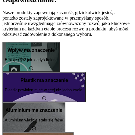
Nasze produkty zapewniają łączność, gdziekolwiek jesteś, a
ponadto zostały zaprojektowane w przemyślany sposób,
jednocześnie uwzględniając zrównoważony rozwój jako kluczowe
kryterium na każdym etapie procesu rozwoju produktu, abyś mógł
odczuwać zadowolenie z dokonanego wyboru.
Wpływ ma znaczenie
Emisje CO2 jak kiedyś kalorie
Plastik ma znaczenie
Plastik powinien mieć więcej niż jedno życie.
Aluminium ma znaczenie
Aluminium właśnie stało się fajne