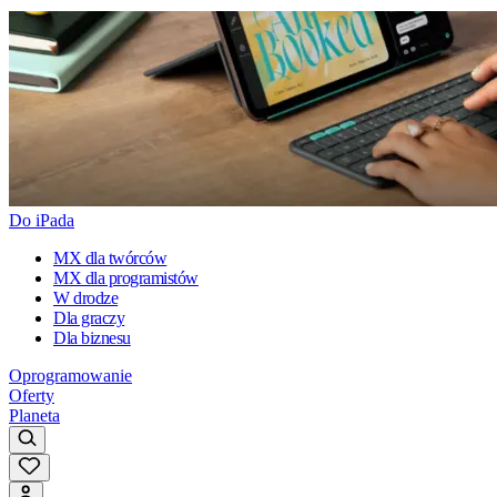
Do iPada
MX dla twórców
MX dla programistów
W drodze
Dla graczy
Dla biznesu
Oprogramowanie
Oferty
Planeta