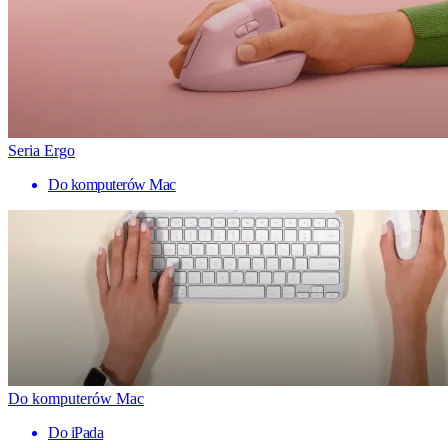
Seria Ergo
Do komputerów Mac
Do komputerów Mac
Do iPada