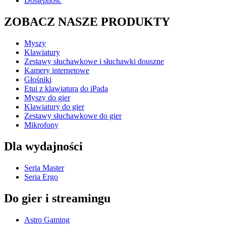
Dostępność
ZOBACZ NASZE PRODUKTY
Myszy
Klawiatury
Zestawy słuchawkowe i słuchawki douszne
Kamery internetowe
Głośniki
Etui z klawiaturą do iPada
Myszy do gier
Klawiatury do gier
Zestawy słuchawkowe do gier
Mikrofony
Dla wydajności
Seria Master
Seria Ergo
Do gier i streamingu
Astro Gaming