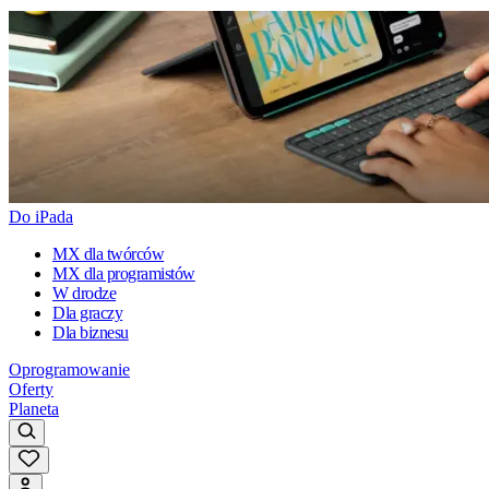
Do iPada
MX dla twórców
MX dla programistów
W drodze
Dla graczy
Dla biznesu
Oprogramowanie
Oferty
Planeta