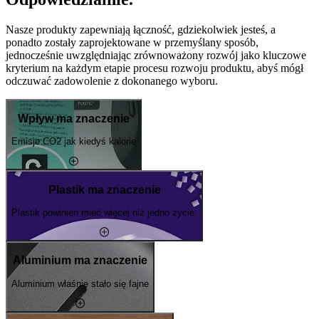
Nasze produkty zapewniają łączność, gdziekolwiek jesteś, a
ponadto zostały zaprojektowane w przemyślany sposób,
jednocześnie uwzględniając zrównoważony rozwój jako kluczowe
kryterium na każdym etapie procesu rozwoju produktu, abyś mógł
odczuwać zadowolenie z dokonanego wyboru.
Wpływ ma znaczenie
Emisje CO2 jak kiedyś kalorie
Plastik ma znaczenie
Plastik powinien mieć więcej niż jedno życie.
Aluminium ma znaczenie
Aluminium właśnie stało się fajne