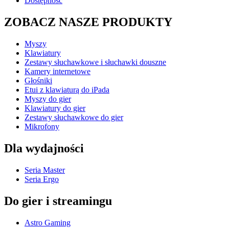
Dostępność
ZOBACZ NASZE PRODUKTY
Myszy
Klawiatury
Zestawy słuchawkowe i słuchawki douszne
Kamery internetowe
Głośniki
Etui z klawiaturą do iPada
Myszy do gier
Klawiatury do gier
Zestawy słuchawkowe do gier
Mikrofony
Dla wydajności
Seria Master
Seria Ergo
Do gier i streamingu
Astro Gaming