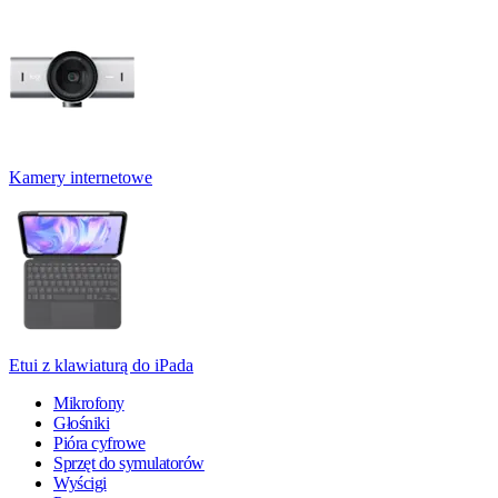
Kamery internetowe
Etui z klawiaturą do iPada
Mikrofony
Głośniki
Pióra cyfrowe
Sprzęt do symulatorów
Wyścigi