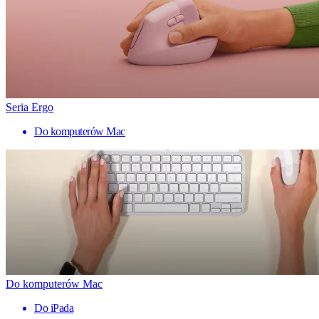
Seria Ergo
Do komputerów Mac
Do komputerów Mac
Do iPada