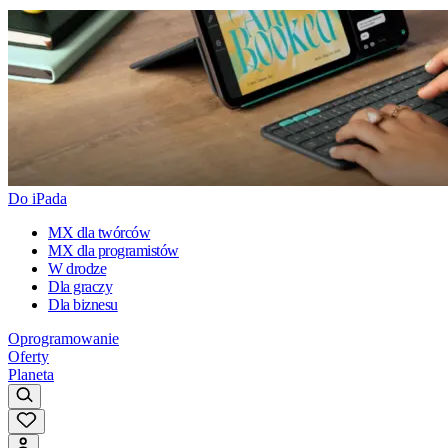
Do iPada
MX dla twórców
MX dla programistów
W drodze
Dla graczy
Dla biznesu
Oprogramowanie
Oferty
Planeta