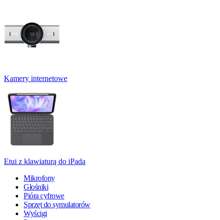
Kamery internetowe
Etui z klawiaturą do iPada
Mikrofony
Głośniki
Pióra cyfrowe
Sprzęt do symulatorów
Wyścigi