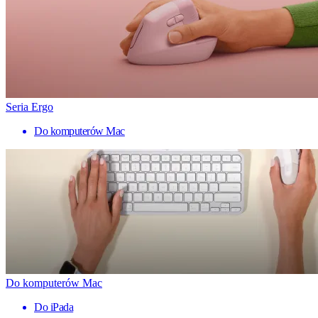
Seria Ergo
Do komputerów Mac
Do komputerów Mac
Do iPada