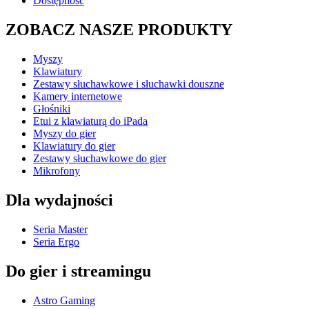
Dostępność
ZOBACZ NASZE PRODUKTY
Myszy
Klawiatury
Zestawy słuchawkowe i słuchawki douszne
Kamery internetowe
Głośniki
Etui z klawiaturą do iPada
Myszy do gier
Klawiatury do gier
Zestawy słuchawkowe do gier
Mikrofony
Dla wydajności
Seria Master
Seria Ergo
Do gier i streamingu
Astro Gaming