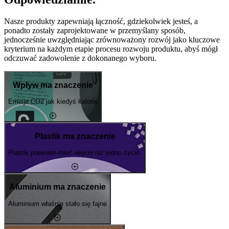
Nasze produkty zapewniają łączność, gdziekolwiek jesteś, a
ponadto zostały zaprojektowane w przemyślany sposób,
jednocześnie uwzględniając zrównoważony rozwój jako kluczowe
kryterium na każdym etapie procesu rozwoju produktu, abyś mógł
odczuwać zadowolenie z dokonanego wyboru.
Wpływ ma znaczenie
Emisje CO2 jak kiedyś kalorie
Plastik ma znaczenie
Plastik powinien mieć więcej niż jedno życie.
Aluminium ma znaczenie
Aluminium właśnie stało się fajne