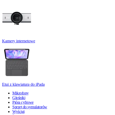
Kamery internetowe
Etui z klawiaturą do iPada
Mikrofony
Głośniki
Pióra cyfrowe
Sprzęt do symulatorów
Wyścigi