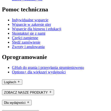
Pomoc techniczna
Indywidualne wsparcie
Wsparcie w zakresie gier
Wsparcie dla biznesu i edukacji
Skontaktuj się z nami
Części zamienne
Śledź zamówienie
Zwroty i anulowania
Oprogramowanie
GHub do grania i przesyłania strumieniowego
Options+ dla większej wydajności
Logitech
ZOBACZ NASZE PRODUKTY
Dla wydajności