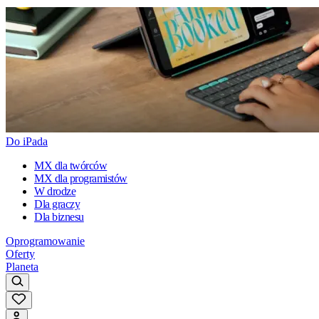
Do iPada
MX dla twórców
MX dla programistów
W drodze
Dla graczy
Dla biznesu
Oprogramowanie
Oferty
Planeta