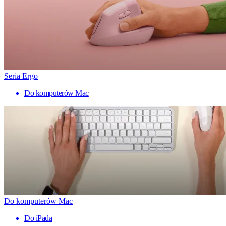
Seria Ergo
Do komputerów Mac
Do komputerów Mac
Do iPada