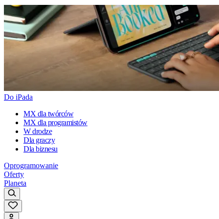
Do iPada
MX dla twórców
MX dla programistów
W drodze
Dla graczy
Dla biznesu
Oprogramowanie
Oferty
Planeta