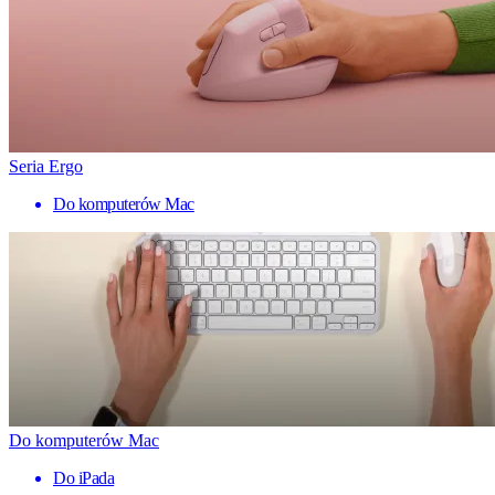
Seria Ergo
Do komputerów Mac
Do komputerów Mac
Do iPada