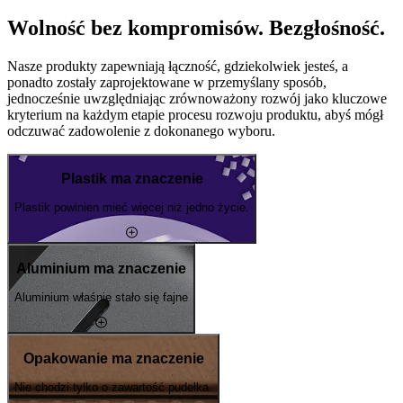
Wolność bez kompromisów. Bezgłośność.
Nasze produkty zapewniają łączność, gdziekolwiek jesteś, a
ponadto zostały zaprojektowane w przemyślany sposób,
jednocześnie uwzględniając zrównoważony rozwój jako kluczowe
kryterium na każdym etapie procesu rozwoju produktu, abyś mógł
odczuwać zadowolenie z dokonanego wyboru.
Plastik ma znaczenie
Plastik powinien mieć więcej niż jedno życie.
Aluminium ma znaczenie
Aluminium właśnie stało się fajne
Opakowanie ma znaczenie
Nie chodzi tylko o zawartość pudełka.