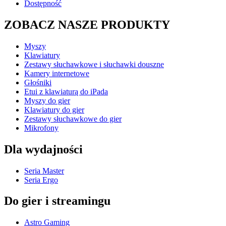
Dostępność
ZOBACZ NASZE PRODUKTY
Myszy
Klawiatury
Zestawy słuchawkowe i słuchawki douszne
Kamery internetowe
Głośniki
Etui z klawiaturą do iPada
Myszy do gier
Klawiatury do gier
Zestawy słuchawkowe do gier
Mikrofony
Dla wydajności
Seria Master
Seria Ergo
Do gier i streamingu
Astro Gaming