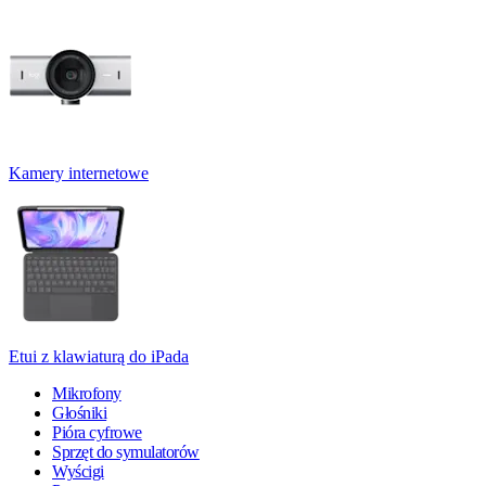
Kamery internetowe
Etui z klawiaturą do iPada
Mikrofony
Głośniki
Pióra cyfrowe
Sprzęt do symulatorów
Wyścigi