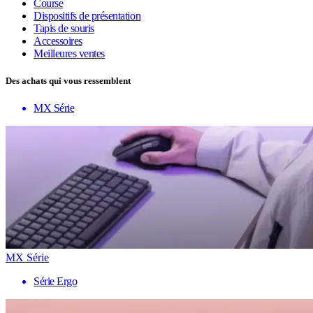
Course
Dispositifs de présentation
Tapis de souris
Accessoires
Meilleures ventes
Des achats qui vous ressemblent
MX Série
MX Série
Série Ergo