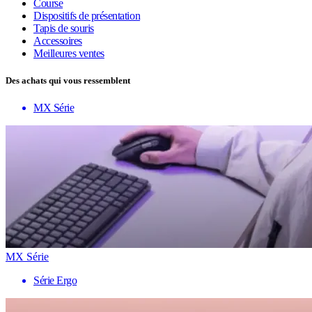
Course
Dispositifs de présentation
Tapis de souris
Accessoires
Meilleures ventes
Des achats qui vous ressemblent
MX Série
MX Série
Série Ergo