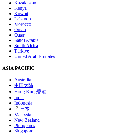
Kazakhstan
Kenya
Kuwait
Lebanon
Morocco
Oman
Qatar
Saudi Arabia
South Africa
Türkiye
United Arab Emirates
ASIA PACIFIC
Australia
中国大陆
Hong Kong
香港
India
Indonesia
日本
Malaysia
New Zealand
Philippines
Singapore