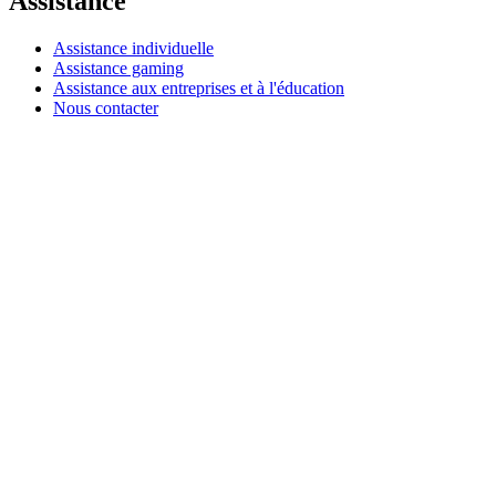
Assistance
Assistance individuelle
Assistance gaming
Assistance aux entreprises et à l'éducation
Nous contacter
Pièces de rechange
Suivre votre commande
Retours et annulations
Logiciels
G HUB pour le gaming et le streaming
Options+ pour les performances
Logitech
Acheter des produits
Pour la productivité
Pour le gaming et le streaming