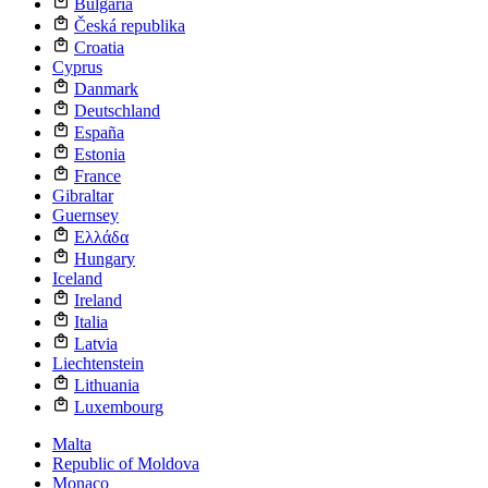
Bulgaria
Česká republika
Croatia
Cyprus
Danmark
Deutschland
España
Estonia
France
Gibraltar
Guernsey
Ελλάδα
Hungary
Iceland
Ireland
Italia
Latvia
Liechtenstein
Lithuania
Luxembourg
Malta
Republic of Moldova
Monaco