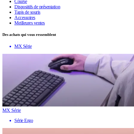
Course
Dispositifs de présentation
Tapis de souris
Accessoires
Meilleures ventes
Des achats qui vous ressemblent
MX Série
MX Série
Série Ergo