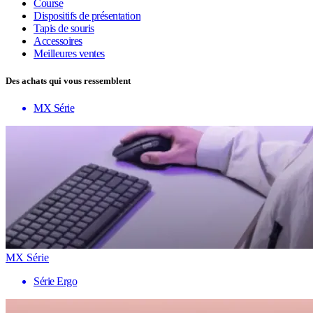
Course
Dispositifs de présentation
Tapis de souris
Accessoires
Meilleures ventes
Des achats qui vous ressemblent
MX Série
MX Série
Série Ergo