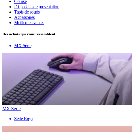
Course
Dispositifs de présentation
Tapis de souris
Accessoires
Meilleures ventes
Des achats qui vous ressemblent
MX Série
MX Série
Série Ergo