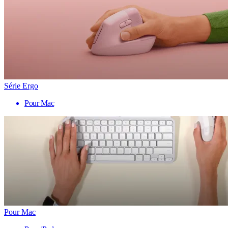
Série Ergo
Pour Mac
Pour Mac