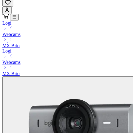
Logi
Webcams
MX Brio
Logi
Webcams
MX Brio