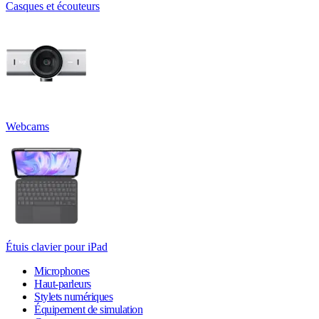
Casques et écouteurs
Webcams
Étuis clavier pour iPad
Microphones
Haut-parleurs
Stylets numériques
Équipement de simulation