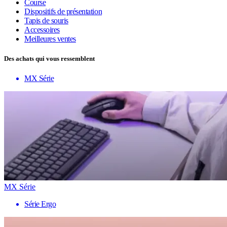
Course
Dispositifs de présentation
Tapis de souris
Accessoires
Meilleures ventes
Des achats qui vous ressemblent
MX Série
MX Série
Série Ergo