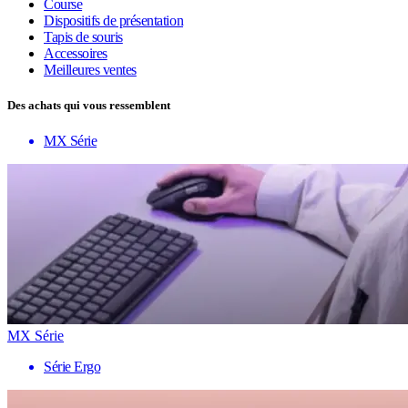
Course
Dispositifs de présentation
Tapis de souris
Accessoires
Meilleures ventes
Des achats qui vous ressemblent
MX Série
MX Série
Série Ergo