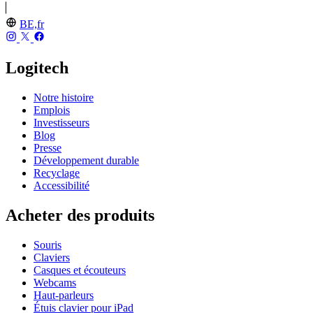
BE,fr
Logitech
Notre histoire
Emplois
Investisseurs
Blog
Presse
Développement durable
Recyclage
Accessibilité
Acheter des produits
Souris
Claviers
Casques et écouteurs
Webcams
Haut-parleurs
Étuis clavier pour iPad