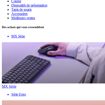
Course
Dispositifs de présentation
Tapis de souris
Accessoires
Meilleures ventes
Des achats qui vous ressemblent
MX Série
MX Série
Série Ergo