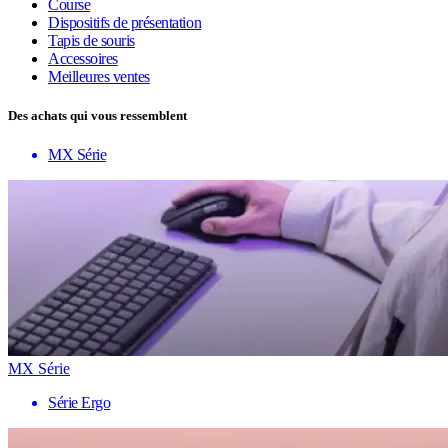
Course
Dispositifs de présentation
Tapis de souris
Accessoires
Meilleures ventes
Des achats qui vous ressemblent
MX Série
MX Série
Série Ergo