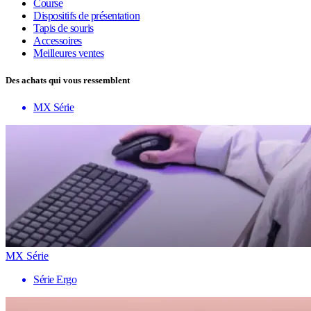
Course
Dispositifs de présentation
Tapis de souris
Accessoires
Meilleures ventes
Des achats qui vous ressemblent
MX Série
MX Série
Série Ergo