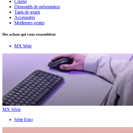
Course
Dispositifs de présentation
Tapis de souris
Accessoires
Meilleures ventes
Des achats qui vous ressemblent
MX Série
MX Série
Série Ergo