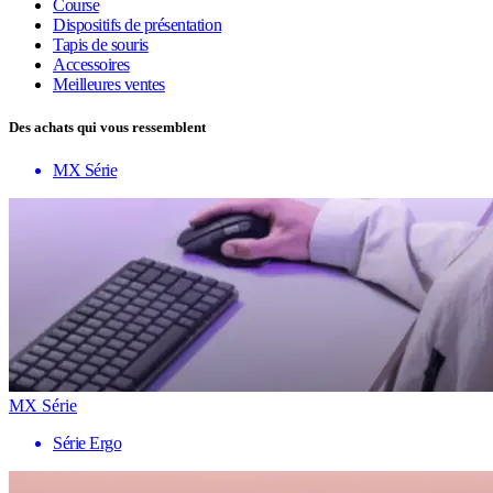
Course
Dispositifs de présentation
Tapis de souris
Accessoires
Meilleures ventes
Des achats qui vous ressemblent
MX Série
MX Série
Série Ergo