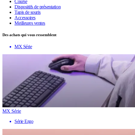
Course
Dispositifs de présentation
Tapis de souris
Accessoires
Meilleures ventes
Des achats qui vous ressemblent
MX Série
MX Série
Série Ergo