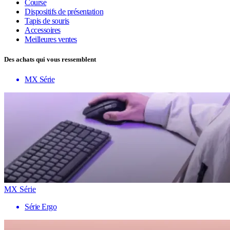
Course
Dispositifs de présentation
Tapis de souris
Accessoires
Meilleures ventes
Des achats qui vous ressemblent
MX Série
MX Série
Série Ergo