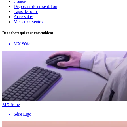
Course
Dispositifs de présentation
Tapis de souris
Accessoires
Meilleures ventes
Des achats qui vous ressemblent
MX Série
MX Série
Série Ergo