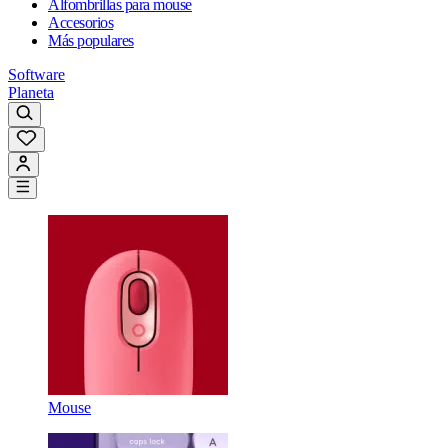
Alfombrillas para mouse
Accesorios
Más populares
Software
Planeta
Mouse