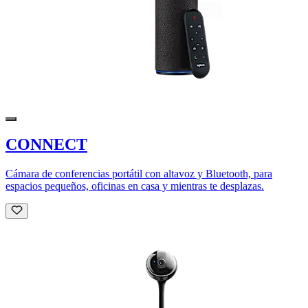
CONNECT
Cámara de conferencias portátil con altavoz y Bluetooth, para
espacios pequeños, oficinas en casa y mientras te desplazas.