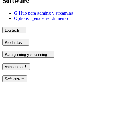
Software
G Hub para gaming y streaming
Options+ para el rendimiento
Logitech
Productos
Para gaming y streaming
Asistencia
Software
AR,es
©2026 Logitech. Reservados todos los derechos
Términos de uso
Política de privacidad
Mapa del sitio
Logitech