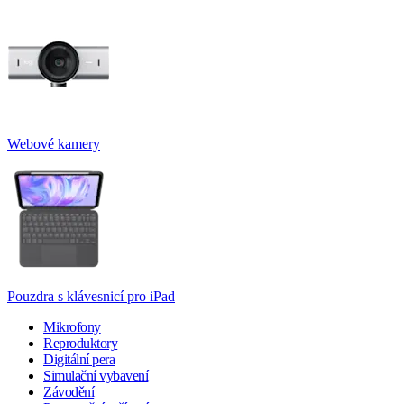
Webové kamery
Pouzdra s klávesnicí pro iPad
Mikrofony
Reproduktory
Digitální pera
Simulační vybavení
Závodění