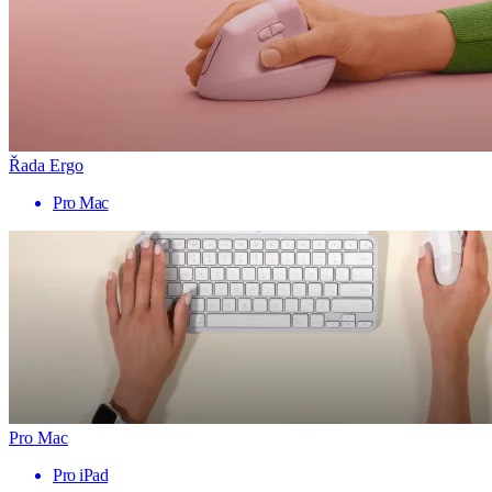
Řada Ergo
Pro Mac
Pro Mac
Pro iPad