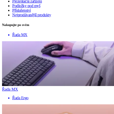
Prezentační zařízení
Podložky pod myš
Příslušenství
Nejprodávanější produkty
Nakupujte po svém
Řada MX
Řada MX
Řada Ergo