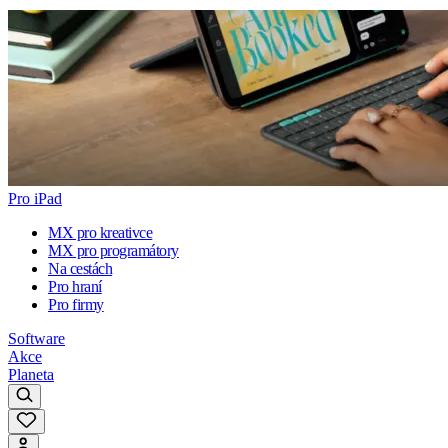
Pro iPad
MX pro kreativce
MX pro programátory
Na cestách
Pro hraní
Pro firmy
Software
Akce
Planeta