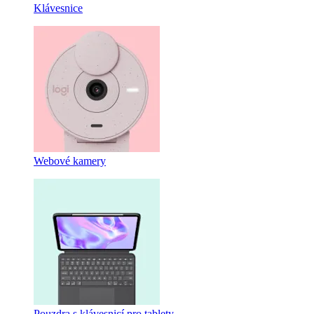
Klávesnice
Webové kamery
Pouzdra s klávesnicí pro tablety