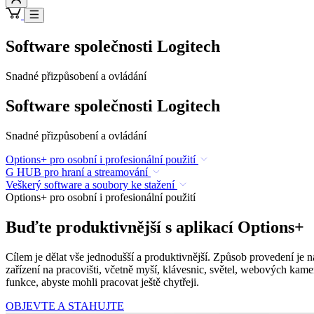
Software společnosti Logitech
Snadné přizpůsobení a ovládání
Software společnosti Logitech
Snadné přizpůsobení a ovládání
Options+ pro osobní i profesionální použití
G HUB pro hraní a streamování
Veškerý software a soubory ke stažení
Options+ pro osobní i profesionální použití
Buďte produktivnější s aplikací Options+
Cílem je dělat vše jednodušší a produktivnější. Způsob provedení je
zařízení na pracovišti, včetně myší, klávesnic, světel, webových kame
funkce, abyste mohli pracovat ještě chytřeji.
OBJEVTE A STAHUJTE