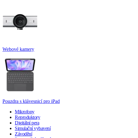
Webové kamery
Pouzdra s klávesnicí pro iPad
Mikrofony
Reproduktory
Digitální pera
Simulační vybavení
Závodění