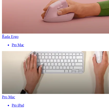
Řada Ergo
Pro Mac
Pro Mac
Pro iPad