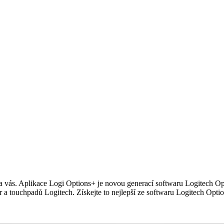
 na vás. Aplikace Logi Options+ je novou generací softwaru Logitech O
r a touchpadů Logitech. Získejte to nejlepší ze softwaru Logitech Opti