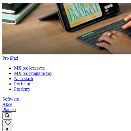
Pro iPad
MX pro kreativce
MX pro programátory
Na cestách
Pro hraní
Pro firmy
Software
Akce
Planeta