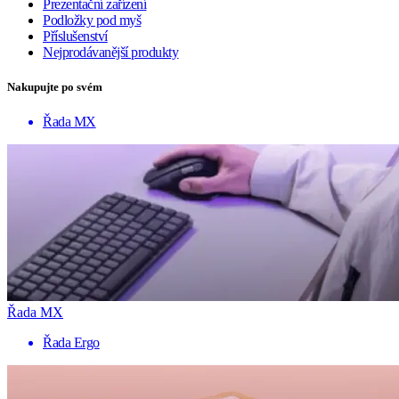
Prezentační zařízení
Podložky pod myš
Příslušenství
Nejprodávanější produkty
Nakupujte po svém
Řada MX
Řada MX
Řada Ergo