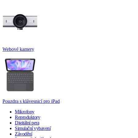
Webové kamery
Pouzdra s klávesnicí pro iPad
Mikrofony
Reproduktory
Digitální pera
Simulační vybavení
Závodění