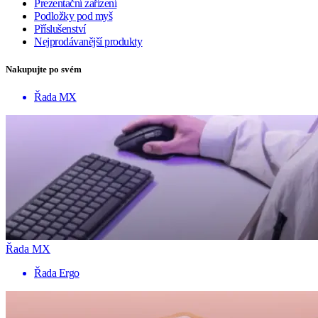
Prezentační zařízení
Podložky pod myš
Příslušenství
Nejprodávanější produkty
Nakupujte po svém
Řada MX
Řada MX
Řada Ergo