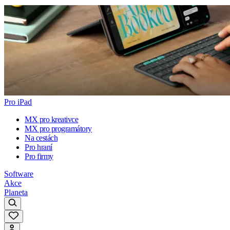
Pro iPad
MX pro kreativce
MX pro programátory
Na cestách
Pro hraní
Pro firmy
Software
Akce
Planeta