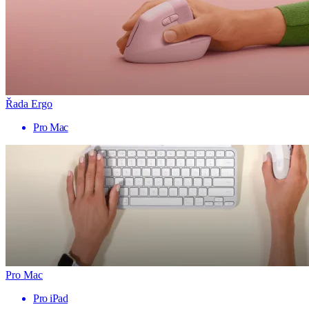
Řada Ergo
Pro Mac
Pro Mac
Pro iPad