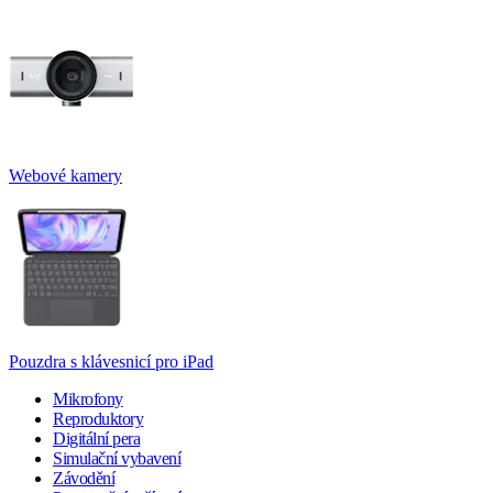
Webové kamery
Pouzdra s klávesnicí pro iPad
Mikrofony
Reproduktory
Digitální pera
Simulační vybavení
Závodění