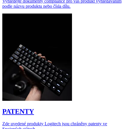
Vyhledejte dokumenty compliance pro váš produkt vyhledáváním
podle názvu produktu nebo čísla dílu.
PATENTY
Zde uvedené produkty Logitech jsou chráněny patenty ve
Spojených státech.