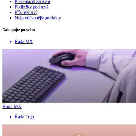
Prezentační zařízení
Podložky pod myš
Příslušenství
Nejprodávanější produkty
Nakupujte po svém
Řada MX
Řada MX
Řada Ergo