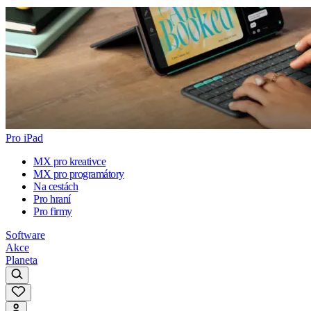
Pro iPad
MX pro kreativce
MX pro programátory
Na cestách
Pro hraní
Pro firmy
Software
Akce
Planeta