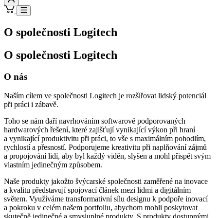
O společnosti Logitech
O společnosti Logitech
O nás
Naším cílem ve společnosti Logitech je rozšiřovat lidský potenciál
při práci i zábavě.
Toho se nám daří navrhováním softwarově podporovaných
hardwarových řešení, které zajišťují vynikající výkon při hraní
a vynikající produktivitu při práci, to vše s maximálním pohodlím,
rychlostí a přesností. Podporujeme kreativitu při naplňování zájmů
a propojování lidí, aby byl každý viděn, slyšen a mohl přispět svým
vlastním jedinečným způsobem.
Naše produkty jakožto švýcarské společnosti zaměřené na inovace
a kvalitu představují spojovací článek mezi lidmi a digitálním
světem. Využíváme transformativní sílu designu k podpoře inovací
a pokroku v celém našem portfoliu, abychom mohli poskytovat
skutečně jedinečné a smysluplné produkty. S produkty dostupnými