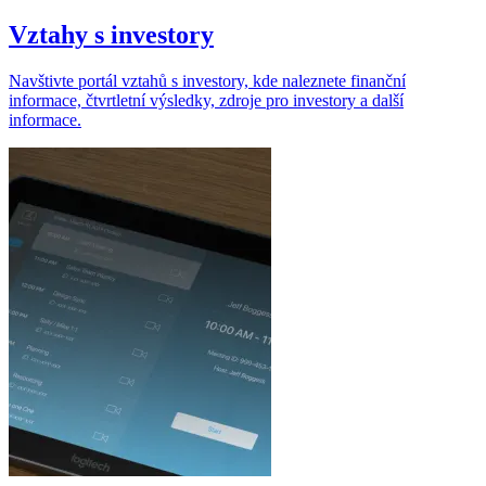
Vztahy s investory
Navštivte portál vztahů s investory, kde naleznete finanční
informace, čtvrtletní výsledky, zdroje pro investory a další
informace.