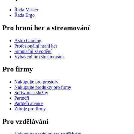
Řada Master
Řada Ergo
Pro hraní her a streamování
Astro Gaming
Profesionální hraní her
Simulační závodění
Vybavení pro streamování
Pro firmy
Nakupujte pro prostory
Nakupujte produkty pro firmy
Software a služby
Partneři
Partneři aliance
Zdroje pro firmy
Pro vzdělávání