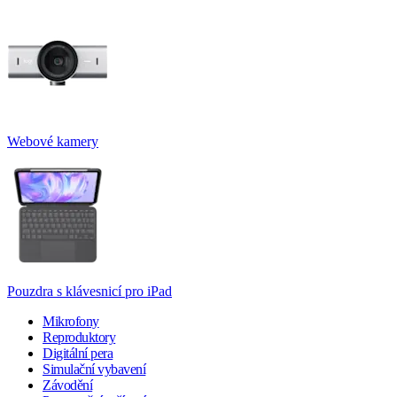
Webové kamery
Pouzdra s klávesnicí pro iPad
Mikrofony
Reproduktory
Digitální pera
Simulační vybavení
Závodění