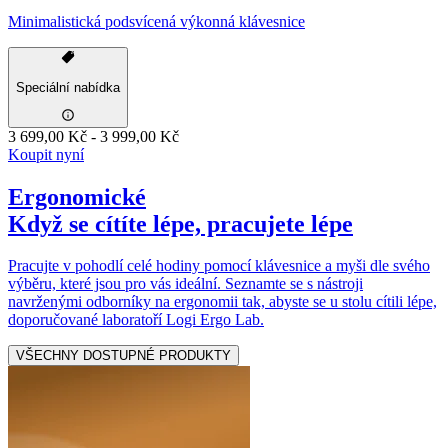
Minimalistická podsvícená výkonná klávesnice
Speciální nabídka
3 699,00 Kč
-
3 999,00 Kč
Koupit nyní
Ergonomické
Když se cítíte lépe, pracujete lépe
Pracujte v pohodlí celé hodiny pomocí klávesnice a myši dle svého
výběru, které jsou pro vás ideální. Seznamte se s nástroji
navrženými odborníky na ergonomii tak, abyste se u stolu cítili lépe,
doporučované laboratoří Logi Ergo Lab.
VŠECHNY DOSTUPNÉ PRODUKTY