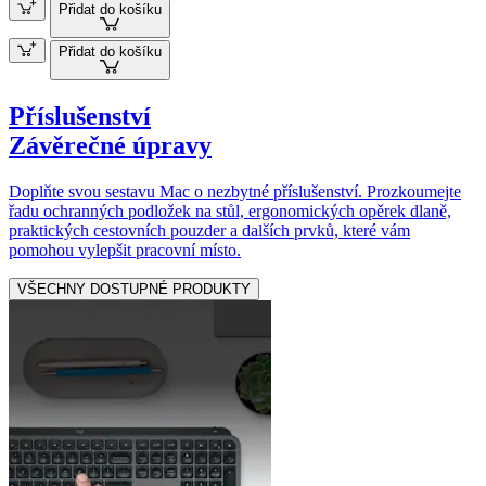
Přidat do košíku
Přidat do košíku
Příslušenství
Závěrečné úpravy
Doplňte svou sestavu Mac o nezbytné příslušenství. Prozkoumejte
řadu ochranných podložek na stůl, ergonomických opěrek dlaně,
praktických cestovních pouzder a dalších prvků, které vám
pomohou vylepšit pracovní místo.
VŠECHNY DOSTUPNÉ PRODUKTY