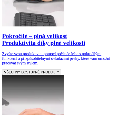
Pokročilé – plná velikost
Produktivita díky plné velikosti
Zvyšte svou produktivitu pomocí počítače Mac s pokročilými
funkcemi a přizpůsobitelnými ovládacími prvky, které vám umožní
pracovat svým stylem.
VŠECHNY DOSTUPNÉ PRODUKTY