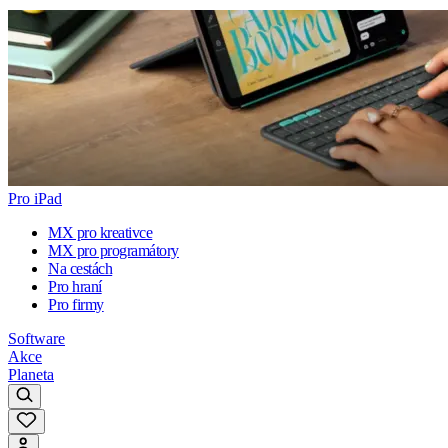
Pro iPad
MX pro kreativce
MX pro programátory
Na cestách
Pro hraní
Pro firmy
Software
Akce
Planeta