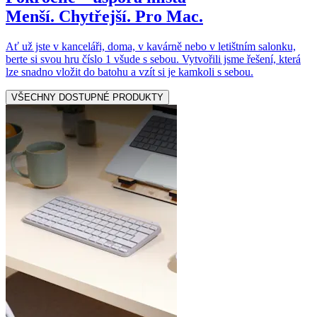
Menší. Chytřejší. Pro Mac.
Ať už jste v kanceláři, doma, v kavárně nebo v letištním salonku,
berte si svou hru číslo 1 všude s sebou. Vytvořili jsme řešení, která
lze snadno vložit do batohu a vzít si je kamkoli s sebou.
VŠECHNY DOSTUPNÉ PRODUKTY