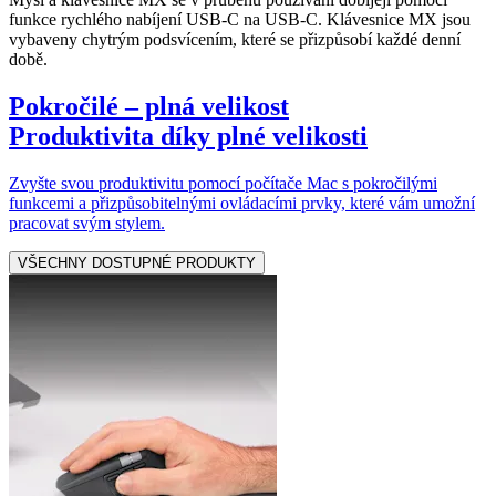
funkce rychlého nabíjení USB-C na USB-C. Klávesnice MX jsou
vybaveny chytrým podsvícením, které se přizpůsobí každé denní
době.
Pokročilé – plná velikost
Produktivita díky plné velikosti
Zvyšte svou produktivitu pomocí počítače Mac s pokročilými
funkcemi a přizpůsobitelnými ovládacími prvky, které vám umožní
pracovat svým stylem.
VŠECHNY DOSTUPNÉ PRODUKTY