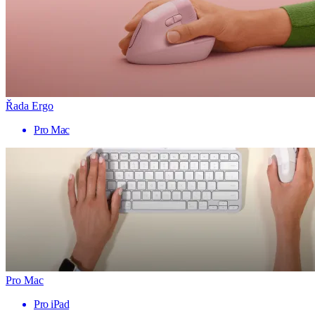
Řada Ergo
Pro Mac
Pro Mac
Pro iPad