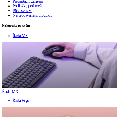
Prezentační zařízení
Podložky pod myš
Příslušenství
Nejprodávanější produkty
Nakupujte po svém
Řada MX
Řada MX
Řada Ergo