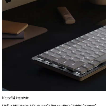
Neustálá kreativita
Myši a klávesnice MX se v průběhu používání dobíjejí pomocí