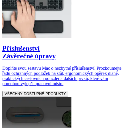
Příslušenství
Závěrečné úpravy
Doplňte svou sestavu Mac o nezbytné příslušenství. Prozkoumejte
řadu ochranných podložek na stůl, ergonomických opěrek dlaně,
praktických cestovních pouzder a dalších prvků, které vám
pomohou vylepšit pracovní místo.
VŠECHNY DOSTUPNÉ PRODUKTY