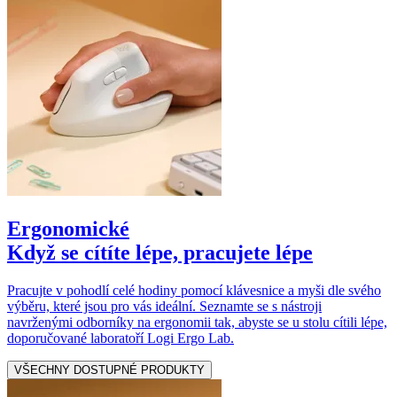
Ergonomické
Když se cítíte lépe, pracujete lépe
Pracujte v pohodlí celé hodiny pomocí klávesnice a myši dle svého
výběru, které jsou pro vás ideální. Seznamte se s nástroji
navrženými odborníky na ergonomii tak, abyste se u stolu cítili lépe,
doporučované laboratoří Logi Ergo Lab.
VŠECHNY DOSTUPNÉ PRODUKTY