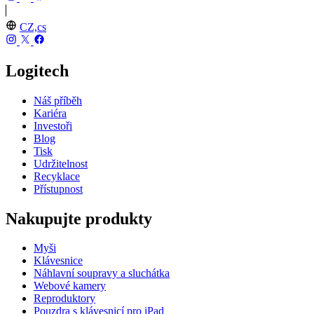
CZ,cs
Logitech
Náš příběh
Kariéra
Investoři
Blog
Tisk
Udržitelnost
Recyklace
Přístupnost
Nakupujte produkty
Myši
Klávesnice
Náhlavní soupravy a sluchátka
Webové kamery
Reproduktory
Pouzdra s klávesnicí pro iPad