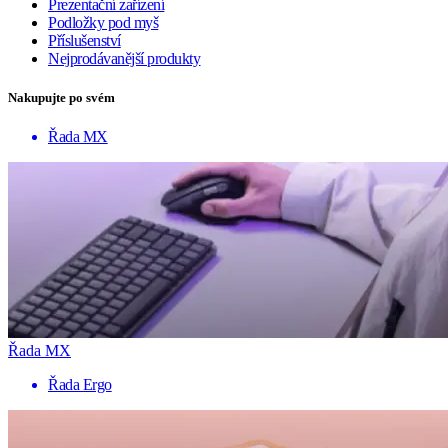
Prezentační zařízení
Podložky pod myš
Příslušenství
Nejprodávanější produkty
Nakupujte po svém
Řada MX
Řada MX
Řada Ergo