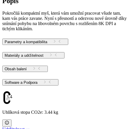
Popis
Pokročilá kompaktní myš, která vám umožní pracovat všude tam,
kam vás práce zavane. Nyní s přesností a odezvou nové úrovně díky
snímání pohybu na libovolném povrchu s rozlišením 8K DPI a
tichým klikáním.
Parametry a kompatibilita
Materiály a udržitelnost
Obsah balení
Software a Podpora
3.44
Uhlíková stopa CO2e: 3.44 kg