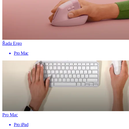
Řada Ergo
Pro Mac
Pro Mac
Pro iPad