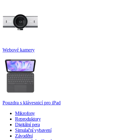
Webové kamery
Pouzdra s klávesnicí pro iPad
Mikrofony
Reproduktory
Digitální pera
Simulační vybavení
Závodění