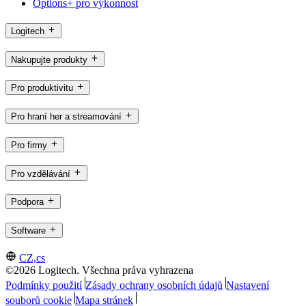
Options+ pro výkonnost
Logitech
Nakupujte produkty
Pro produktivitu
Pro hraní her a streamování
Pro firmy
Pro vzdělávání
Podpora
Software
CZ,cs
©2026 Logitech. Všechna práva vyhrazena
Podmínky použití
Zásady ochrany osobních údajů
Nastavení
souborů cookie
Mapa stránek