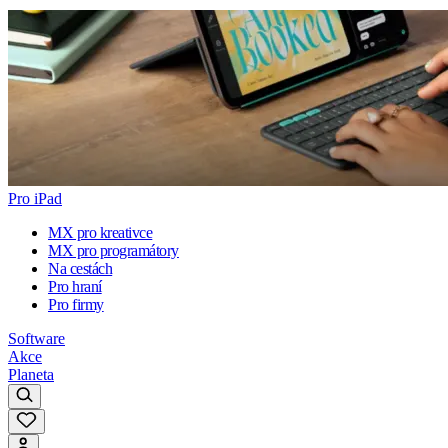
Pro iPad
MX pro kreativce
MX pro programátory
Na cestách
Pro hraní
Pro firmy
Software
Akce
Planeta