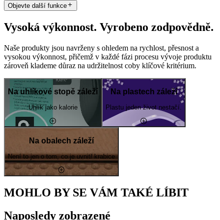
Objevte další funkce
Vysoká výkonnost. Vyrobeno zodpovědně.
Naše produkty jsou navrženy s ohledem na rychlost, přesnost a
vysokou výkonnost, přičemž v každé fázi procesu vývoje produktu
zároveň klademe důraz na udržitelnost coby klíčové kritérium.
Na uhlíkové stopě záleží
Na plastech záleží
Uhlík jako kalorie
Plastu jeden život nestačí.
Na obalech záleží
Není to jen o tom, co je uvnitř krabice
MOHLO BY SE VÁM TAKÉ LÍBIT
Naposledy zobrazené