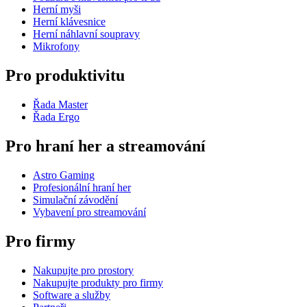
Herní myši
Herní klávesnice
Herní náhlavní soupravy
Mikrofony
Pro produktivitu
Řada Master
Řada Ergo
Pro hraní her a streamování
Astro Gaming
Profesionální hraní her
Simulační závodění
Vybavení pro streamování
Pro firmy
Nakupujte pro prostory
Nakupujte produkty pro firmy
Software a služby