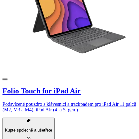
Folio Touch for iPad Air
Podsvícené pouzdro s klávesnicí a trackpadem pro iPad Air 11 palců
(M2, M3 a M4), iPad Air (4. a 5. gen.)
Kupte společně a ušetřete