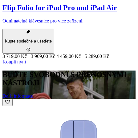
Flip Folio for iPad Pro and iPad Air
Odnímatelná klávesnice pro více zařízení.
Kupte společně a ušetřete
3 719,00 Kč
-
3 969,00 Kč
4 459,00 Kč
-
5 289,00 Kč
Koupit nyní
BUĎTE SVOBODNÍ S PŘENOSNÝMI
NÁSTROJI
Další informace