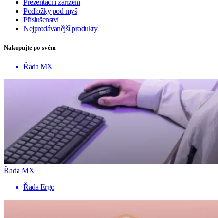
Prezentační zařízení
Podložky pod myš
Příslušenství
Nejprodávanější produkty
Nakupujte po svém
Řada MX
Řada MX
Řada Ergo