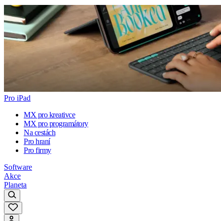
Pro iPad
MX pro kreativce
MX pro programátory
Na cestách
Pro hraní
Pro firmy
Software
Akce
Planeta