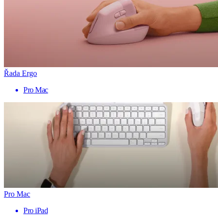
Řada Ergo
Pro Mac
Pro Mac
Pro iPad