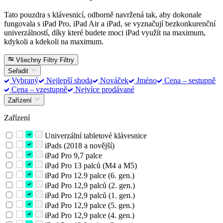
Tato pouzdra s klávesnicí, odborně navržená tak, aby dokonale
fungovala s iPad Pro, iPad Air a iPad, se vyznačují bezkonkurenční
univerzálností, díky které budete moci iPad využít na maximum,
kdykoli a kdekoli na maximum.
Všechny Filtry
Filtry
Seřadit
Vybraný
Nejlepší shoda
Nováček
Jméno
Cena – sestupně
Cena – vzestupně
Nejvíce prodávané
Zařízení
Zařízení
Univerzální tabletové klávesnice
iPads (2018 a novější)
iPad Pro 9,7 palce
iPad Pro 13 palců (M4 a M5)
iPad Pro 12.9 palce (6. gen.)
iPad Pro 12,9 palců (2. gen.)
iPad Pro 12,9 palců (1. gen.)
iPad Pro 12,9 palce (5. gen.)
iPad Pro 12,9 palce (4. gen.)