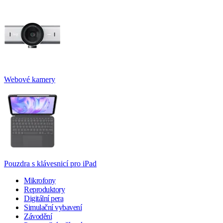
Webové kamery
Pouzdra s klávesnicí pro iPad
Mikrofony
Reproduktory
Digitální pera
Simulační vybavení
Závodění