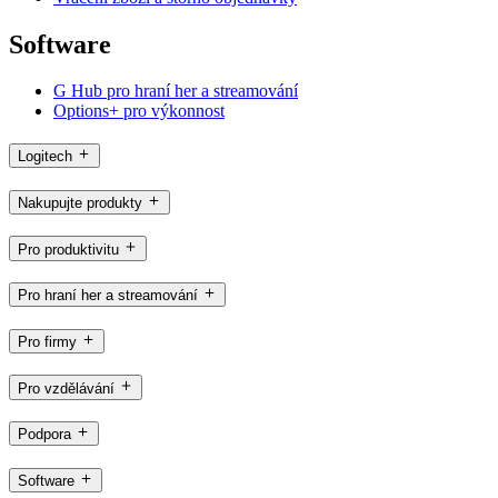
Software
G Hub pro hraní her a streamování
Options+ pro výkonnost
Logitech
Nakupujte produkty
Pro produktivitu
Pro hraní her a streamování
Pro firmy
Pro vzdělávání
Podpora
Software