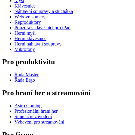
Myši
Klávesnice
Náhlavní soupravy a sluchátka
Webové kamery
Reproduktory
Pouzdra s klávesnicí pro iPad
Herní myši
Herní klávesnice
Herní náhlavní soupravy
Mikrofony
Pro produktivitu
Řada Master
Řada Ergo
Pro hraní her a streamování
Astro Gaming
Profesionální hraní her
Simulační závodění
Vybavení pro streamování
Pro firmy