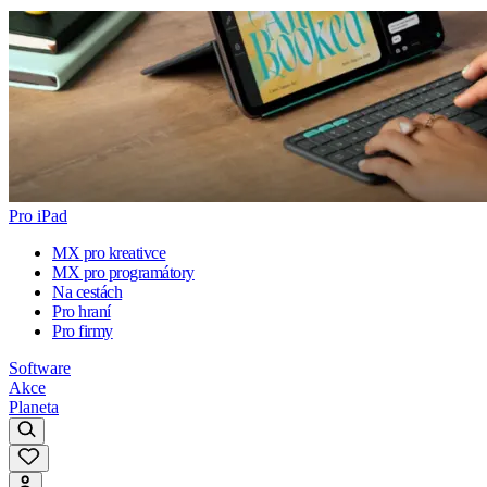
Pro iPad
MX pro kreativce
MX pro programátory
Na cestách
Pro hraní
Pro firmy
Software
Akce
Planeta