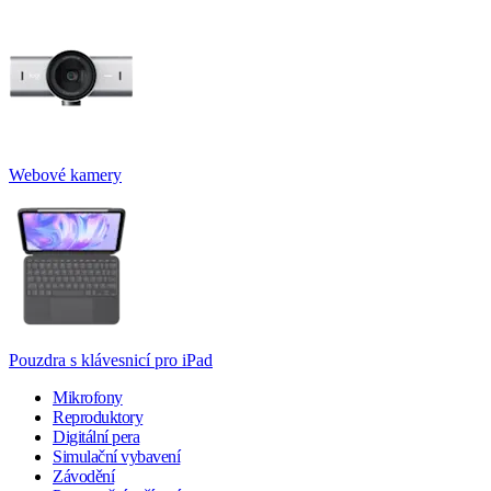
Webové kamery
Pouzdra s klávesnicí pro iPad
Mikrofony
Reproduktory
Digitální pera
Simulační vybavení
Závodění