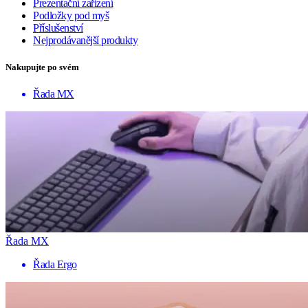
Prezentační zařízení
Podložky pod myš
Příslušenství
Nejprodávanější produkty
Nakupujte po svém
Řada MX
Řada MX
Řada Ergo