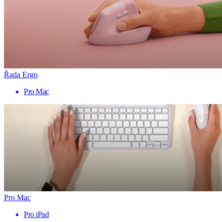
Řada Ergo
Pro Mac
Pro Mac
Pro iPad