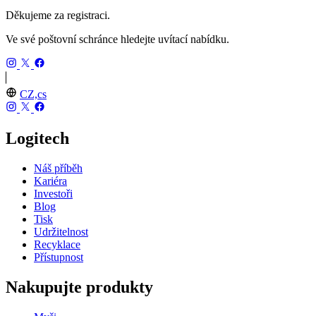
Děkujeme za registraci.
Ve své poštovní schránce hledejte uvítací nabídku.
CZ,cs
Logitech
Náš příběh
Kariéra
Investoři
Blog
Tisk
Udržitelnost
Recyklace
Přístupnost
Nakupujte produkty