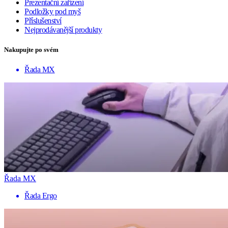
Prezentační zařízení
Podložky pod myš
Příslušenství
Nejprodávanější produkty
Nakupujte po svém
Řada MX
Řada MX
Řada Ergo