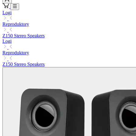
Logi
Reproduktory
Z150 Stereo Speakers
Logi
Reproduktory
Z150 Stereo Speakers