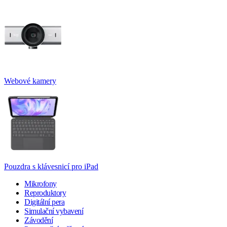
Webové kamery
Pouzdra s klávesnicí pro iPad
Mikrofony
Reproduktory
Digitální pera
Simulační vybavení
Závodění