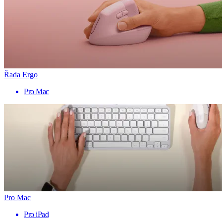
Řada Ergo
Pro Mac
Pro Mac
Pro iPad