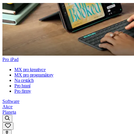
Pro iPad
MX pro kreativce
MX pro programátory
Na cestách
Pro hraní
Pro firmy
Software
Akce
Planeta