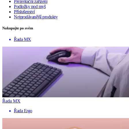
Prezentační zařízení
Podložky pod myš
Příslušenství
Nejprodávanější produkty
Nakupujte po svém
Řada MX
Řada MX
Řada Ergo