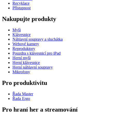
Recyklace
Přístupnost
Nakupujte produkty
Myši
Klávesnice
Náhlavní soupravy a sluchátka
Webové kamery
Reproduktory
Pouzdra s klávesnicí pro iPad
Herní myši
Herní klávesnice
Herní náhlavní soupravy
Mikrofony
Pro produktivitu
Řada Master
Řada Ergo
Pro hraní her a streamování