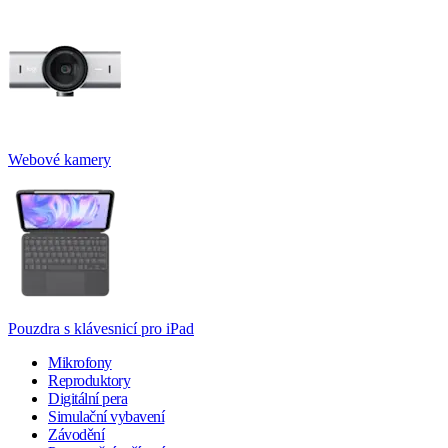
Webové kamery
Pouzdra s klávesnicí pro iPad
Mikrofony
Reproduktory
Digitální pera
Simulační vybavení
Závodění