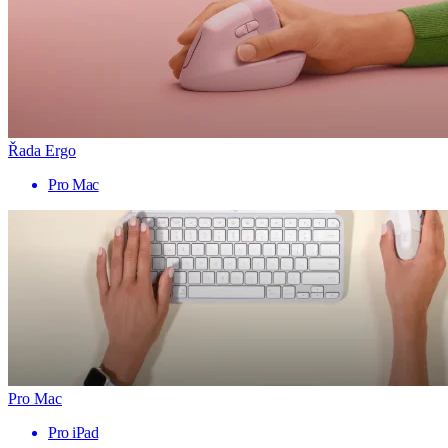
Řada Ergo
Pro Mac
Pro Mac
Pro iPad