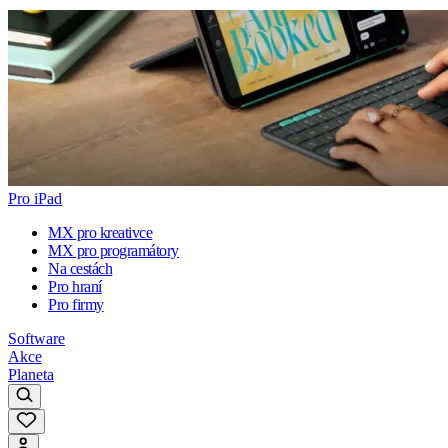
Pro iPad
MX pro kreativce
MX pro programátory
Na cestách
Pro hraní
Pro firmy
Software
Akce
Planeta