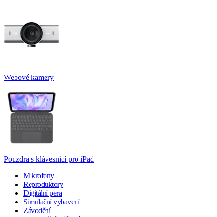
Webové kamery
Pouzdra s klávesnicí pro iPad
Mikrofony
Reproduktory
Digitální pera
Simulační vybavení
Závodění