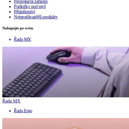
Prezentační zařízení
Podložky pod myš
Příslušenství
Nejprodávanější produkty
Nakupujte po svém
Řada MX
Řada MX
Řada Ergo