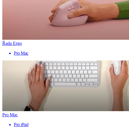
Řada Ergo
Pro Mac
Pro Mac
Pro iPad