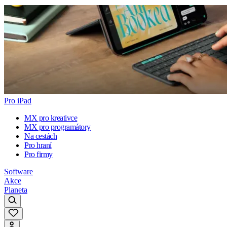
Pro iPad
MX pro kreativce
MX pro programátory
Na cestách
Pro hraní
Pro firmy
Software
Akce
Planeta