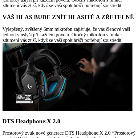
ztlumení vás ztiší, když se vaši spoluhráči potřebují soustředit.
VÁŠ HLAS BUDE ZNÍT HLASITĚ A ZŘETELNĚ
Vylepšený, zvětšený 6mm mikrofon zajišťuje, že vás členové vaší
jednotky uslyší při každém povelu. Otočný mikrofon s funkcí
ztlumení vás ztiší, když se vaši spoluhráči potřebují soustředit.
DTS Headphone:X 2.0
Prostorový zvuk nové generace DTS Headphone:X 2.0 *Prostorový