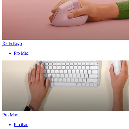
Řada Ergo
Pro Mac
Pro Mac
Pro iPad