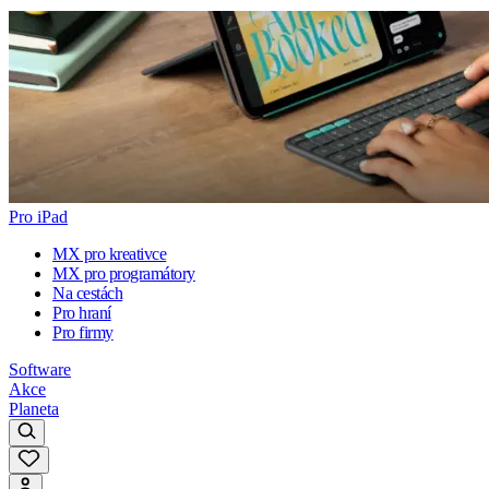
Pro iPad
MX pro kreativce
MX pro programátory
Na cestách
Pro hraní
Pro firmy
Software
Akce
Planeta