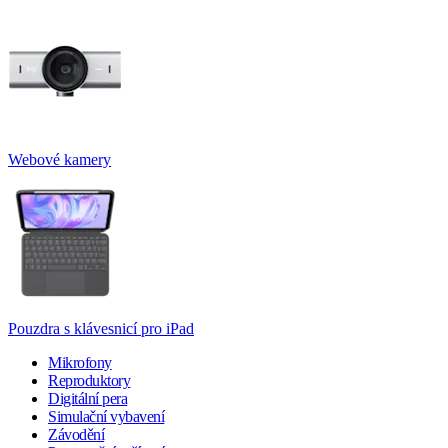
Webové kamery
Pouzdra s klávesnicí pro iPad
Mikrofony
Reproduktory
Digitální pera
Simulační vybavení
Závodění