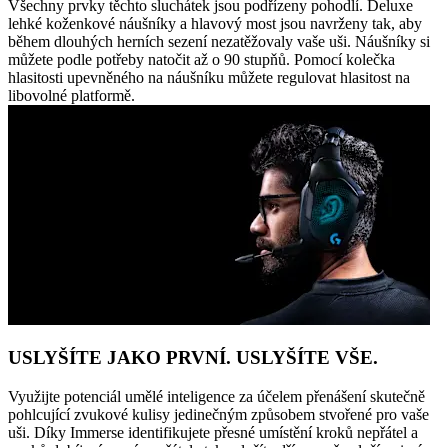
Všechny prvky těchto sluchátek jsou podřízeny pohodlí. Deluxe
lehké koženkové náušníky a hlavový most jsou navrženy tak, aby
během dlouhých herních sezení nezatěžovaly vaše uši. Náušníky si
můžete podle potřeby natočit až o 90 stupňů. Pomocí kolečka
hlasitosti upevněného na náušníku můžete regulovat hlasitost na
libovolné platformě.
USLYŠÍTE JAKO PRVNÍ. USLYŠÍTE VŠE.
Využijte potenciál umělé inteligence za účelem přenášení skutečně
pohlcující zvukové kulisy jedinečným způsobem stvořené pro vaše
uši. Díky Immerse identifikujete přesné umístění kroků nepřátel a