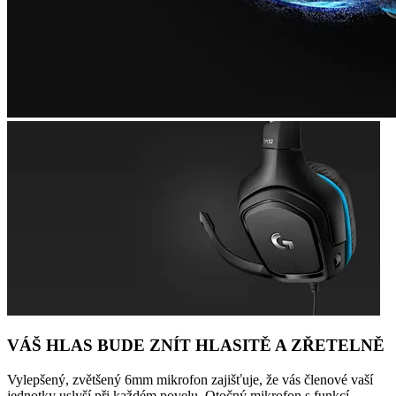
VÁŠ HLAS BUDE ZNÍT HLASITĚ A ZŘETELNĚ
Vylepšený, zvětšený 6mm mikrofon zajišťuje, že vás členové vaší
jednotky uslyší při každém povelu. Otočný mikrofon s funkcí