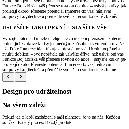
zvuků dobíjení – své nepřátele tak uslyšíte dříve, než uslyší oni vás.
Funkce Boj zblízka váš přenese rovnou do akce – uslyšíte kulky, jak
prolétají okolo. Přeneste potenciál Immerse do vaší náhlavní
soupravy Logitech G a přeměňte své uši na smrtonosné zbraně.
USLYŠÍTE JAKO PRVNÍ. USLYŠÍTE VŠE.
Využijte potenciál umělé inteligence za účelem přenášení skutečně
pohlcující zvukové kulisy jedinečným způsobem stvořené pro vaše
uši. Díky Immerse identifikujete přesné umístění kroků nepřátel a
zvuků dobíjení – své nepřátele tak uslyšíte dříve, než uslyší oni vás.
Funkce Boj zblízka váš přenese rovnou do akce – uslyšíte kulky, jak
prolétají okolo. Přeneste potenciál Immerse do vaší náhlavní
soupravy Logitech G a přeměňte své uši na smrtonosné zbraně.
Design pro udržitelnost
Na všem záleží
Pokud jde o lepší zacházení s naší planetou, je to na nás. Každou
součást. Každý proces. Každý produkt.