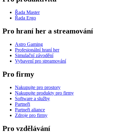
Řada Master
Řada Ergo
Pro hraní her a streamování
Astro Gaming
Profesionální hraní her
Simulační závodění
Vybavení pro streamování
Pro firmy
Nakupujte pro prostory
Nakupujte produkty pro firmy
Software a služby
Partneři
Partneři aliance
Zdroje pro firmy
Pro vzdělávání