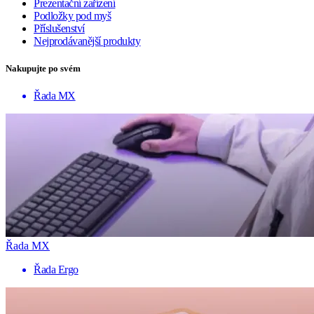
Prezentační zařízení
Podložky pod myš
Příslušenství
Nejprodávanější produkty
Nakupujte po svém
Řada MX
Řada MX
Řada Ergo