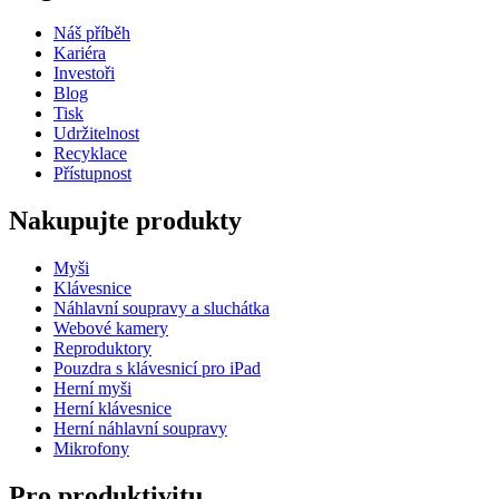
Náš příběh
Kariéra
Investoři
Blog
Tisk
Udržitelnost
Recyklace
Přístupnost
Nakupujte produkty
Myši
Klávesnice
Náhlavní soupravy a sluchátka
Webové kamery
Reproduktory
Pouzdra s klávesnicí pro iPad
Herní myši
Herní klávesnice
Herní náhlavní soupravy
Mikrofony
Pro produktivitu