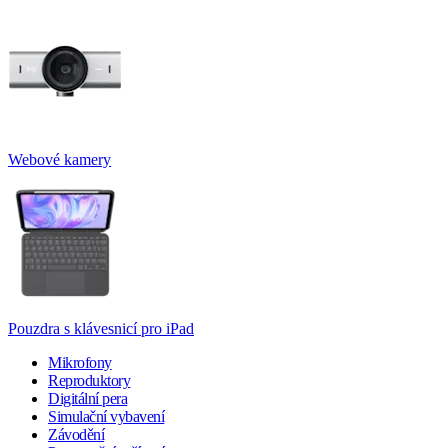
Webové kamery
Pouzdra s klávesnicí pro iPad
Mikrofony
Reproduktory
Digitální pera
Simulační vybavení
Závodění