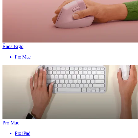
Řada Ergo
Pro Mac
Pro Mac
Pro iPad