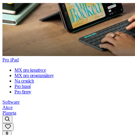
Pro iPad
MX pro kreativce
MX pro programátory
Na cestách
Pro hraní
Pro firmy
Software
Akce
Planeta