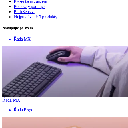
Prezentační zařízení
Podložky pod myš
Příslušenství
Nejprodávanější produkty
Nakupujte po svém
Řada MX
Řada MX
Řada Ergo