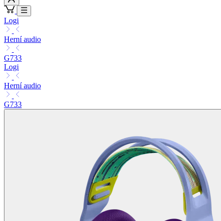
Logi
Herní audio
G733
Logi
Herní audio
G733