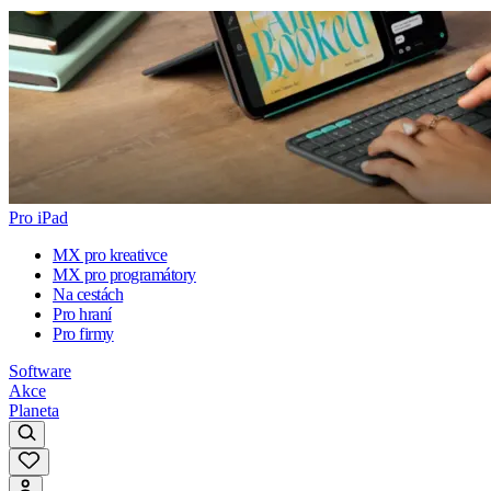
Pro iPad
MX pro kreativce
MX pro programátory
Na cestách
Pro hraní
Pro firmy
Software
Akce
Planeta