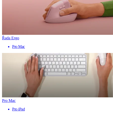
Řada Ergo
Pro Mac
Pro Mac
Pro iPad