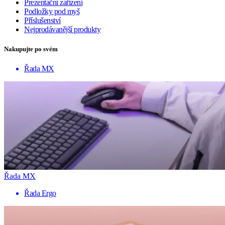
Prezentační zařízení
Podložky pod myš
Příslušenství
Nejprodávanější produkty
Nakupujte po svém
Řada MX
Řada MX
Řada Ergo