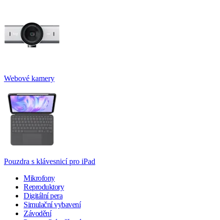
Webové kamery
Pouzdra s klávesnicí pro iPad
Mikrofony
Reproduktory
Digitální pera
Simulační vybavení
Závodění