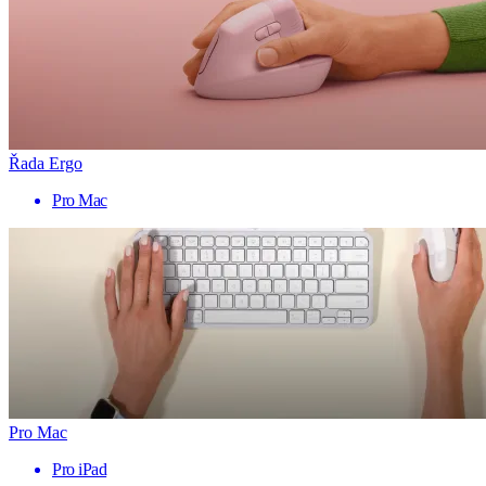
Řada Ergo
Pro Mac
Pro Mac
Pro iPad