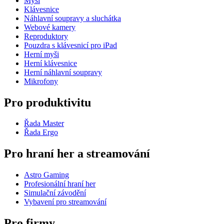
Myši
Klávesnice
Náhlavní soupravy a sluchátka
Webové kamery
Reproduktory
Pouzdra s klávesnicí pro iPad
Herní myši
Herní klávesnice
Herní náhlavní soupravy
Mikrofony
Pro produktivitu
Řada Master
Řada Ergo
Pro hraní her a streamování
Astro Gaming
Profesionální hraní her
Simulační závodění
Vybavení pro streamování
Pro firmy