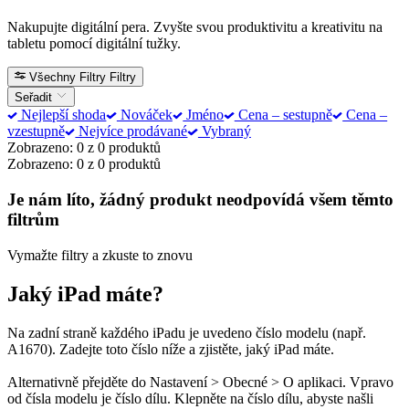
Nakupujte digitální pera. Zvyšte svou produktivitu a kreativitu na
tabletu pomocí digitální tužky.
Všechny Filtry
Filtry
Seřadit
Nejlepší shoda
Nováček
Jméno
Cena – sestupně
Cena –
vzestupně
Nejvíce prodávané
Vybraný
Zobrazeno: 0 z 0 produktů
Zobrazeno: 0 z 0 produktů
Je nám líto, žádný produkt neodpovídá všem těmto
filtrům
Vymažte filtry a zkuste to znovu
Jaký iPad máte?
Na zadní straně každého iPadu je uvedeno číslo modelu (např.
A1670). Zadejte toto číslo níže a zjistěte, jaký iPad máte.
Alternativně přejděte do Nastavení > Obecné > O aplikaci. Vpravo
od čísla modelu je číslo dílu. Klepněte na číslo dílu, abyste našli