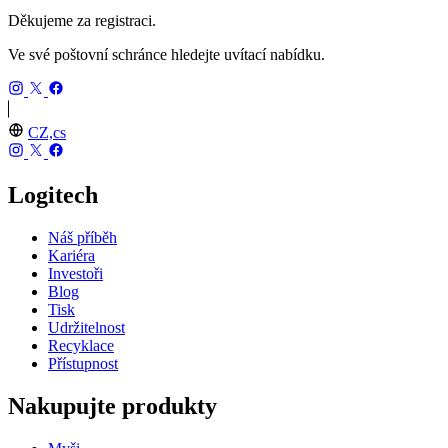
Děkujeme za registraci.
Ve své poštovní schránce hledejte uvítací nabídku.
CZ,cs
Logitech
Náš příběh
Kariéra
Investoři
Blog
Tisk
Udržitelnost
Recyklace
Přístupnost
Nakupujte produkty