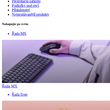
Prezentační zařízení
Podložky pod myš
Příslušenství
Nejprodávanější produkty
Nakupujte po svém
Řada MX
Řada MX
Řada Ergo