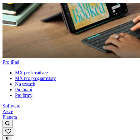
Pro iPad
MX pro kreativce
MX pro programátory
Na cestách
Pro hraní
Pro firmy
Software
Akce
Planeta