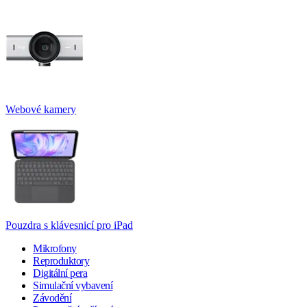
Webové kamery
Pouzdra s klávesnicí pro iPad
Mikrofony
Reproduktory
Digitální pera
Simulační vybavení
Závodění