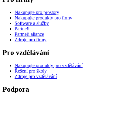
Nakupujte pro prostory
Nakupujte produkty pro firmy
Software a služby
Partneři
Partneři aliance
Zdroje pro firmy
Pro vzdělávání
Nakupujte produkty pro vzdělávání
Řešení pro školy
Zdroje pro vzdělávání
Podpora
Individuální podpora
Podpora hraní
Podpora pro firmy a vzdělávání
Kontaktujte nás
Náhradní díly
Sledovat Objednávku
Vrácení zboží a storno objednávky