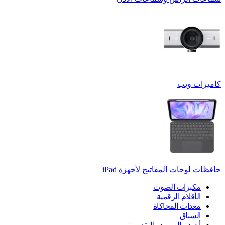
كاميرات ويب
حافظات لوحات المفاتيح لأجهزة ‏iPad
مكبرات الصوت
الأقلام الرقمية
معدات المحاكاة
السباق