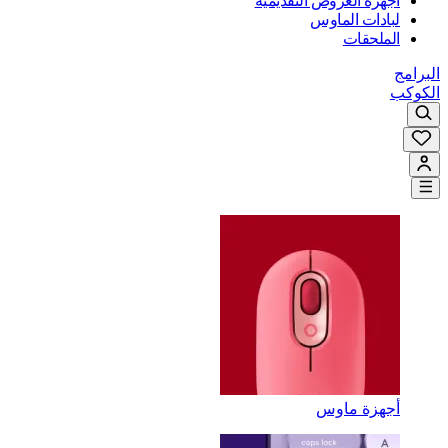
أجهزة العروض التقديمية
لبادات الماوس
الملحقات
البرامج
الكوكب
أجهزة ماوس