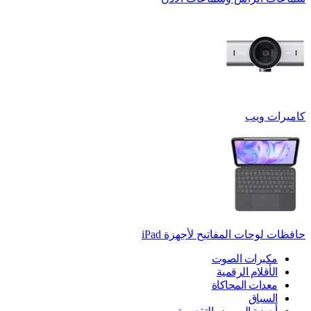
كاميرات ويب
حافظات لوحات المفاتيح لأجهزة ‏iPad
مكبرات الصوت
الأقلام الرقمية
معدات المحاكاة
السباق