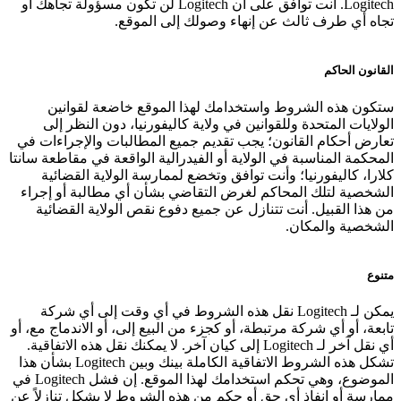
Logitech. أنت توافق على أن Logitech لن تكون مسؤولة تجاهك أو
تجاه أي طرف ثالث عن إنهاء وصولك إلى الموقع.
القانون الحاكم
ستكون هذه الشروط واستخدامك لهذا الموقع خاضعة لقوانين
الولايات المتحدة وللقوانين في ولاية كاليفورنيا، دون النظر إلى
تعارض أحكام القانون؛ يجب تقديم جميع المطالبات والإجراءات في
المحكمة المناسبة في الولاية أو الفيدرالية الواقعة في مقاطعة سانتا
كلارا، كاليفورنيا؛ وأنت توافق وتخضع لممارسة الولاية القضائية
الشخصية لتلك المحاكم لغرض التقاضي بشأن أي مطالبة أو إجراء
من هذا القبيل. أنت تتنازل عن جميع دفوع نقص الولاية القضائية
الشخصية والمكان.
متنوع
يمكن لـ Logitech نقل هذه الشروط في أي وقت إلى أي شركة
تابعة، أو أي شركة مرتبطة، أو كجزء من البيع إلى، أو الاندماج مع، أو
أي نقل آخر لـ Logitech إلى كيان آخر. لا يمكنك نقل هذه الاتفاقية.
تشكل هذه الشروط الاتفاقية الكاملة بينك وبين Logitech بشأن هذا
الموضوع، وهي تحكم استخدامك لهذا الموقع. إن فشل Logitech في
ممارسة أو إنفاذ أي حق أو حكم من هذه الشروط لا يشكل تنازلاً عن