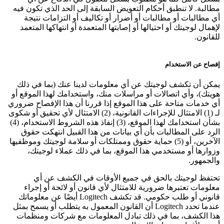
مطالبة. لا تنطبق أحكام التعويض السابقة إلى الحد الذي تكون فيه
أي مطالبات أو مطالبات أو أضرار أو تكاليف أو التزامات نتيجة
لإهمال لوجيتك أو احتيالها أو إصابتها المتعمدة أو انتهاكها المتعمد
للقانون.
إفصاح عن الاستخدام
يمكن أن تكشف لوجيتك عن أي معلومات لدينا عنك (بما في ذلك
هويتك)، وأي اتصالات أو مراسلات منك، واستخدامك لهذا الموقع أو
أي خدمات متاحة على هذا الموقع إذا قررنا أن هذا الإفصاح ضروري
لـ (1) الامتثال للإجراءات القانونية، (2) الامتثال لأي تحقيق أو شكوى
بشأن استخدامك لهذا الموقع، (3) إنفاذ هذه الشروط الاستخدام، (4)
الرد على المطالبات بأن أي بيانات من هذا القبيل انتهكت حقوق
الآخرين، أو (5) حماية حقوق وممتلكات أو سلامة لوجيتك وموظفيها
وزوارها أو مستخدمي هذا الموقع، بما في ذلك عملاء لوجيتك،
والجمهور.
تحتفظ لوجيتك بالحق في جميع الأوقات في الكشف عن أي
معلومات تعتبرها ضرورية للامتثال لأي قانون أو لائحة أو إجراء
قانوني أو طلب حكومي. قد تكشف Logitech أيضًا عن معلوماتك
عندما تحدد Logitech أن القانون المعمول به يتطلب أو يسمح بمثل
هذا الكشف، بما في ذلك تبادل المعلومات مع شركات ومنظمات