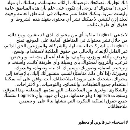
ذلك تجاربك، نصائحك، توصياتك، آرائك، معلوماتك، رسائلك، أو مواد
أخرى ("محتواك"). يرجى أن تكون على علم بأن هذه المناطق عامة
وليست سرية. يمكنك فقط نشر محتواك في المناطق العامة وحيث
لديك إذن للنشر. لا يمكنك نشر أي محتوى ينتهك هذه الشروط أو
حقوق أي طرف ثالث.
لا تدعي Logitech ملكية أي من محتواك الذي قد تنشره. ومع ذلك،
من خلال نشر محتواك في المناطق العامة على الموقع، تمنح
Logitech، والشركات التابعة لها، والشركاء، والموزعين الحق الدائم،
غير القابل للإلغاء، والخالي من حقوق الملكية لاستخدام، ونسخ،
وعرض، وأداء، وتوزيع، وتكييف، وإنشاء أعمال مشتقة، وترخيص
فرعي، والترويج لمحتواك بأي وسيلة وأي طريقة كانت، واستخدام
وترخيص اسمك، وصورتك، وسيرتك الذاتية، وصوتك، وفيديوك،
وصورتك (إذا كان ذلك مناسبًا) لنسب منشوراتك إليك. بالإضافة إلى
محتواك، نشجعك على تزويدنا بملاحظاتك. أنت توافق على أنه يمكننا
استخدام جميع التعليقات، والنصائح، والتوصيات، والاقتراحات،
والشكاوى، وغيرها من الملاحظات التي تقدمها المتعلقة بهذا الموقع،
ومنتجات Logitech و/أو خدماتها، دون أي قيود، وأن Logitech ستملك
جميع حقوق الملكية الفكرية التي ننشئها بناءً على أو تضمين
ملاحظاتك.
لا استخدام غير قانوني أو محظور