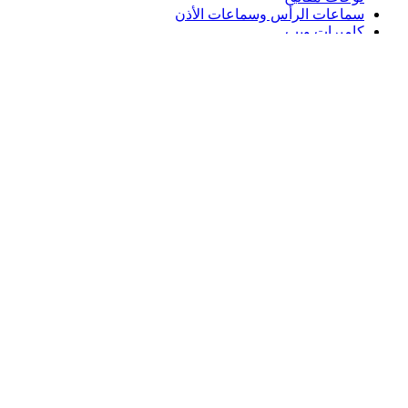
سماعات الرأس وسماعات الأذن
كاميرات ويب
مكبرات الصوت
حافظات لوحة مفاتيح لجهاز iPad
أجهزة ماوس للألعاب
لوحات مفاتيح للألعاب
سماعة رأس للألعاب
الدعم
دعم فردي
دعم الألعاب
تواصل معنا
Logitech
المنتجات
الدعم
SA,ar
©2026 Logitech. جميع الحقوق محفوظة.