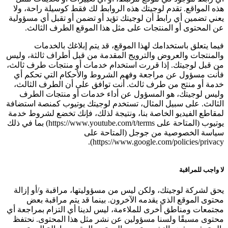
هذه المواقع. تقدم لوجيتك هذه الروابط لك فقط كوسيلة راحة، ولا
يعني تضمين أي رابط أن لوجيتك تؤيد أو تضمن أو تقبل أي مسؤولية
عن المحتوى أو المنتجات على مثل هذا الموقع الطرف الثالث.
فيما يتعلق باستخدامك لهذا الموقع، قد يتم إبلاغك بالخدمات
والمنتجات والعروض والترويج المقدمة من قبل أطراف ثالثة، وليس
من قبل لوجيتك. إذا قررت استخدام خدمات أو منتجات طرف ثالث،
فأنت مسؤول عن مراجعة وفهم الشروط والأحكام التي تحكم أي
خدمة أو منتج من طرف ثالث. أنت توافق على أن الطرف الثالث،
وليس لوجيتك، هو المسؤول عن أداء خدمات أو منتجات الطرف
الثالث. على سبيل المثال، تستخدم لوجيتك يوتيوب كمنصة استضافة
لمقاطع الفيديو الخاصة بنا، ونتيجة لذلك، فإنك تخضع لشروط خدمة
يوتيوب (المتاحة على https://www.youtube.com/t/terms) بما في ذلك
سياسة الخصوصية من جوجل (المتاحة على
https://www.google.com/policies/privacy).
لا واجب للمراقبة
يحق لشركة لوجيتك، ولكن ليس من مسؤوليتها، مراقبة و/أو إزالة
محتوى الموقع الذي يقدمه الآخرون. بينما قد يتم مراقبة بعض
مجتمعات ومناطق أخرى للملاءمة، ليس لدينا أي التزام بمراجعة أي
محتوى مسبقًا ولسنا مسؤولين عن نشر مثل هذا المحتوى. نحتفظ