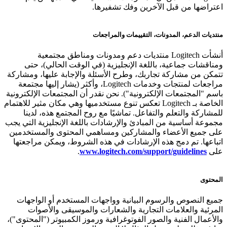
اعتراضها من قبل الآخرين وفك تشفيرها.
منتديات الدعم، المدونات، التقييمات والمراجعات
أنشأت Logitech منتديات دعم ومدونات ومناطق مجتمعية
ومناقشات جماعية، باللغة الإنجليزية (في الوقت الحالي)، حتى
تتمكن من مشاركة تجاربك، وطرح الأسئلة والإجابة عليها، ومشاركة
مراجعات لمنتجات وخدمات Logitech، وأكثر (يشار إليها مجتمعة
باسم "المجتمعات الإلكترونية"). نحن نقدر أن المجتمعات الإلكترونية
الخاصة بـ Logitech تعكس تنوع مستخدميها وهي مكان مثير للاهتمام
للمشاركة والتعلم والتفاعل. تماشيًا مع روح المجتمع هذه، لدينا
مجموعة أساسية من المبادئ والإرشادات باللغة الإنجليزية التي يجب
على جميع الأعضاء والمشاركين ومساهمي المحتوى والمستخدمين
اتباعها. تم دمج هذه الإرشادات في هذه الشروط، ويمكن مراجعتها
على
www.logitech.com/support/guidelines
.
المحتوى
جميع النصوص والرسوم البيانية وواجهات المستخدم أو الواجهات
المرئية والعلامات التجارية والشعارات والموسيقى والأصوات
والأعمال الفنية والصور الفوتوغرافية ورموز الكمبيوتر ("المحتوى")،