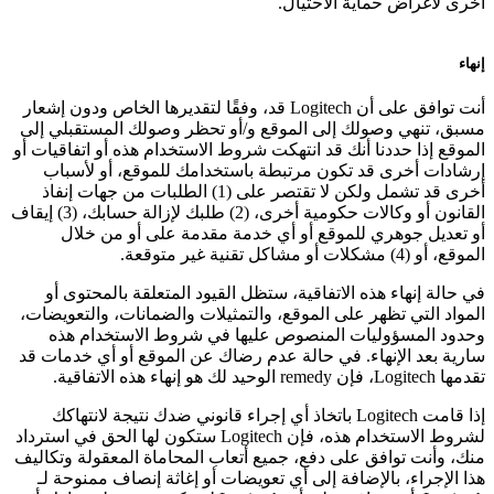
أخرى لأغراض حماية الاحتيال.
إنهاء
أنت توافق على أن Logitech قد، وفقًا لتقديرها الخاص ودون إشعار
مسبق، تنهي وصولك إلى الموقع و/أو تحظر وصولك المستقبلي إلى
الموقع إذا حددنا أنك قد انتهكت شروط الاستخدام هذه أو اتفاقيات أو
إرشادات أخرى قد تكون مرتبطة باستخدامك للموقع، أو لأسباب
أخرى قد تشمل ولكن لا تقتصر على (1) الطلبات من جهات إنفاذ
القانون أو وكالات حكومية أخرى، (2) طلبك لإزالة حسابك، (3) إيقاف
أو تعديل جوهري للموقع أو أي خدمة مقدمة على أو من خلال
الموقع، أو (4) مشكلات أو مشاكل تقنية غير متوقعة.
في حالة إنهاء هذه الاتفاقية، ستظل القيود المتعلقة بالمحتوى أو
المواد التي تظهر على الموقع، والتمثيلات والضمانات، والتعويضات،
وحدود المسؤوليات المنصوص عليها في شروط الاستخدام هذه
سارية بعد الإنهاء. في حالة عدم رضاك عن الموقع أو أي خدمات قد
تقدمها Logitech، فإن remedy الوحيد لك هو إنهاء هذه الاتفاقية.
إذا قامت Logitech باتخاذ أي إجراء قانوني ضدك نتيجة لانتهاكك
لشروط الاستخدام هذه، فإن Logitech ستكون لها الحق في استرداد
منك، وأنت توافق على دفع، جميع أتعاب المحاماة المعقولة وتكاليف
هذا الإجراء، بالإضافة إلى أي تعويضات أو إغاثة إنصاف ممنوحة لـ