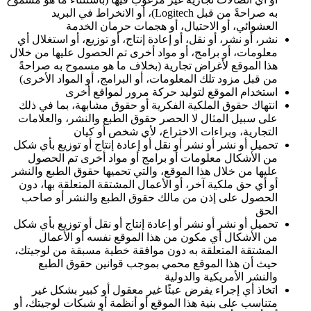
به صراحةً من قبل Logitech)، أو الانخراط في البريد
العشوائي، أو الاحتيال، أو هجمات حرمان الخدمة
نشر، أو نشر، أو نقل، أو إعادة إنتاج، أو توزيع، أو استغلال أي
معلومات، أو برامج، أو مواد أخرى تم الحصول عليها من خلال
هذا الموقع لأغراض تجارية (بخلاف ما هو مسموح به صراحةً
من قبل مزود تلك المعلومات، أو البرامج، أو المواد الأخرى)
استخدام الموقع لتوليد حركة مرور لمواقع أخرى
انتهاك حقوق الملكية الفكرية أو حقوق مشابهة، بما في ذلك
على سبيل المثال لا الحصر حقوق الطبع والنشر، والعلامات
التجارية، وبراءات الاختراع، لأي شخص أو كيان
تحميل أو نشر أو نشر أو نقل أو إعادة إنتاج أو توزيع بأي شكل
من الأشكال معلومات أو برامج أو مواد أخرى تم الحصول
عليها من خلال هذا الموقع، والتي تحميها حقوق الطبع والنشر
أو أي حق ملكية آخر، أو الأعمال المشتقة المتعلقة بها، دون
الحصول على إذن من مالك حقوق الطبع والنشر أو صاحب
الحق
تحميل أو نشر أو نشر أو إعادة إنتاج أو نقل أو توزيع بأي شكل
من الأشكال أي مكون من هذا الموقع نفسه أو الأعمال
المشتقة المتعلقة به دون موافقة خطية مسبقة من لوجيتك،
حيث أن هذا الموقع محمي بموجب قوانين حقوق الطبع
والنشر الأمريكية والدولية
اتخاذ أي إجراء يفرض عبئًا غير معقول أو كبير بشكل غير
متناسب على بنية هذا الموقع أو أنظمة أو شبكات لوجيتك، أو