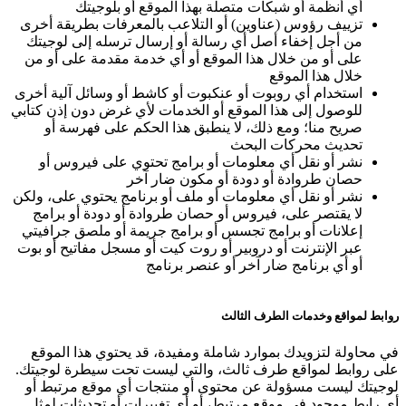
أي أنظمة أو شبكات متصلة بهذا الموقع أو بلوجيتك
تزييف رؤوس (عناوين) أو التلاعب بالمعرفات بطريقة أخرى
من أجل إخفاء أصل أي رسالة أو إرسال ترسله إلى لوجيتك
على أو من خلال هذا الموقع أو أي خدمة مقدمة على أو من
خلال هذا الموقع
استخدام أي روبوت أو عنكبوت أو كاشط أو وسائل آلية أخرى
للوصول إلى هذا الموقع أو الخدمات لأي غرض دون إذن كتابي
صريح منا؛ ومع ذلك، لا ينطبق هذا الحكم على فهرسة أو
تحديث محركات البحث
نشر أو نقل أي معلومات أو برامج تحتوي على فيروس أو
حصان طروادة أو دودة أو مكون ضار آخر
نشر أو نقل أي معلومات أو ملف أو برنامج يحتوي على، ولكن
لا يقتصر على، فيروس أو حصان طروادة أو دودة أو برامج
إعلانات أو برامج تجسس أو برامج جريمة أو ملصق جرافيتي
عبر الإنترنت أو دروبير أو روت كيت أو مسجل مفاتيح أو بوت
أو أي برنامج ضار آخر أو عنصر برنامج
روابط لمواقع وخدمات الطرف الثالث
في محاولة لتزويدك بموارد شاملة ومفيدة، قد يحتوي هذا الموقع
على روابط لمواقع طرف ثالث، والتي ليست تحت سيطرة لوجيتك.
لوجيتك ليست مسؤولة عن محتوى أو منتجات أي موقع مرتبط أو
أي رابط موجود في موقع مرتبط، أو أي تغييرات أو تحديثات لمثل