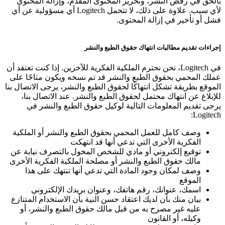
بالحق في رفض النشر، وتحرير المحتوى المقدم، وإزالة المحتوى
لأي سبب. علاوة على ذلك، لا تتحمل Logitech أي مسؤولية عن أي
فشل أو تأخير في إزالة المحتوى.
إجراءات تقديم مطالبات انتهاك حقوق الطبع والنشر
في Logitech، نحن نحترم الملكية الفكرية للآخرين. إذا كنت تعتقد أن
عملك المحمي بحقوق الطبع والنشر قد تم نسخه ويكون متاحًا على
الموقع بطريقة تشكل انتهاكًا لحقوق الطبع والنشر، يرجى الاتصال بنا
للإبلاغ عن انتهاك محتمل لحقوق الطبع والنشر. عند الاتصال بنا،
يرجى تقديم المعلومات التالية لوكيل حقوق الطبع والنشر في
Logitech:
وصف كامل للعمل المحمي بحقوق الطبع والنشر أو الملكية
الفكرية الأخرى التي تدعي أنها قد انتهكت
توقيع إلكتروني أو مادي للشخص المخول بالتصرف نيابة عن
مالك حقوق الطبع والنشر أو مصلحة الملكية الفكرية الأخرى
وصف لمكان وجود المادة التي تدعي أنها تنتهك على هذا
الموقع
اسمك، عنوانك، رقم هاتفك، وعنوان بريدك الإلكتروني
بيان منك بأن لديك اعتقاد حسن النية بأن الاستخدام المتنازع
عليه غير مصرح به من قبل مالك حقوق الطبع والنشر، أو
وكيله، أو القانون