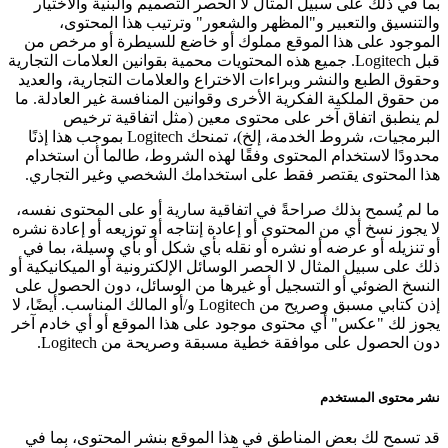
بما في ذلك على سبيل المثال لا الحصر التصميم والبنية والاختيار
والتنسيق والتعبير و"المظهر والشعور" وترتيب هذا المحتوى،
الموجود على هذا الموقع مملوك أو خاضع للسيطرة أو مرخص من
قبل Logitech. جميع هذه المحتويات محمية بقوانين العلامات التجارية
وحقوق الطبع والنشر وبراءات الاختراع والعلامات التجارية، والعديد
من حقوق الملكية الفكرية الأخرى وقوانين المنافسة غير العادلة. ما
لم ينطبق اتفاق آخر على محتوى معين (مثل اتفاقية ترخيص
البرمجيات، شروط الخدمة، إلخ)، تمنحك Logitech بموجب هذا إذنًا
محدودًا لاستخدام المحتوى وفقًا لهذه الشروط، طالما أن استخدام
هذا المحتوى يقتصر فقط على استخدامك الشخصي وغير التجاري.
ما لم يُسمح بذلك صراحةً في اتفاقية سارية أو على المحتوى نفسه،
لا يجوز نسخ أي من المحتوى أو إعادة إنتاجه أو توزيعه أو إعادة نشره
أو تنزيله أو عرضه أو نشره أو نقله بأي شكل أو بأي وسيلة، بما في
ذلك على سبيل المثال لا الحصر الوسائل الإلكترونية أو الميكانيكية أو
النسخ الضوئي أو التسجيل أو غيرها من الوسائل، دون الحصول على
إذن كتابي مسبق وصريح من Logitech و/أو المالك المناسب. أيضًا، لا
يجوز لك "عكس" أي محتوى موجود على هذا الموقع أو أي خادم آخر
دون الحصول على موافقة خطية مسبقة وصريحة من Logitech.
نشر محتوى المستخدم
قد تسمح لك بعض المناطق في هذا الموقع بنشر المحتوى، بما في