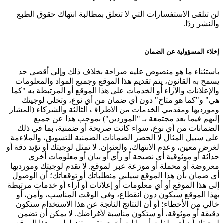
لن تتلقى الاستفسارات التي لا تتعلق بمطالبة انتهاك حقوق الطبع
والنشر ردًا.
إخلاء المسؤولية عن الضمان
باستثناء ما هو منصوص عليه صراحة بخلاف ذلك وإلى أقصى حد
يسمح به القانون، يتم تقديم هذا الموقع وجميع المواد والمعلومات
والإعلانات والآراء أو الخدمات على هذا الموقع أو المرتبطة به "كما
هي" و"كما هو متاح" دون أي ضمان من أي نوع، وتخلي لوجيتك
ومورديها ومقدمي الخدمات من الأطراف الثالثة والشركاء (المشار
إليهم فيما بعد مجتمعة بـ "الموردين") بموجب هذا عن جميع
الضمانات من أي نوع، سواء كانت صريحة أو ضمنية، بما في ذلك
على سبيل المثال لا الحصر الضمانات الضمنية للتسويق، والملاءمة
لغرض معين، وعدم الانتهاك، والعنوان. لا تمثل لوجيتك أو تؤيد دقة أو
حداثة أو موثوقية أي نصيحة أو رأي أو بيان أو معلومات أخرى
معروضة أو محملة أو موزعة عبر الموقع. لا تقدم لوجيتك ومورديها
أي ضمان بأن هذا الموقع سيلبي متطلباتك أو توقعاتك؛ أن الوصول
إلى هذا الموقع أو أي معلومات أو إعلانات أو آراء أو خدمات مرتبطة
بهذا الموقع سيكون دون انقطاع، وفي الوقت المناسب، وآمن، أو
خالي من الأخطاء؛ أو أن النتائج الناتجة عن هذا الاستخدام ستكون
دقيقة أو موثوقة، أو ستكون مناسبة لأغراضك. لا يمكن أن تضمن
لوجيتك أن أي ملفات أو بيانات أخرى تقوم بتنزيلها من هذا الموقع