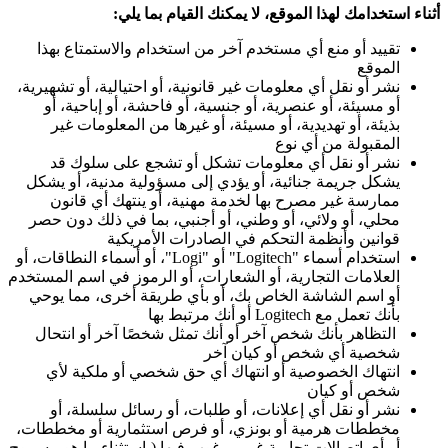
أثناء استخدامك لهذا الموقع، لا يمكنك القيام بما يلي:
تقييد أو منع أي مستخدم آخر من استخدام والاستمتاع بهذا
الموقع
نشر أو نقل أي معلومات غير قانونية، أو احتيالية، أو تشهيرية،
أو مسيئة، أو عنصرية، أو جنسية، أو فاحشة، أو إباحية، أو
بذيئة، أو تهديدية، أو مسيئة، أو غيرها من المعلومات غير
المقبولة من أي نوع
نشر أو نقل أي معلومات تشكل أو تشجع على سلوك قد
يشكل جريمة جنائية، أو يؤدي إلى مسؤولية مدنية، أو يشكل
ممارسة غير مصرح بها لخدمة مهنية، أو ينتهك أي قانون
محلي، أو ولائي، أو وطني، أو أجنبي، بما في ذلك دون حصر
قوانين وأنظمة التحكم في الصادرات الأمريكية
استخدام أسماء "Logitech" أو "Logi"، أو أسماء النطاقات، أو
العلامات التجارية، أو الشعارات، أو الرموز في اسم المستخدم
أو اسم الشاشة الخاص بك، أو بأي طريقة أخرى، مما يوحي
بأنك تعمل مع Logitech أو أنك مرتبط بها
التظاهر بأنك شخص آخر أو أنك تمثل شخصًا آخر أو انتحال
شخصية أي شخص أو كيان آخر
انتهاك الخصوصية أو انتهاك أي حق شخصي أو ملكية لأي
شخص أو كيان
نشر أو نقل أي إعلانات، أو طلبات، أو رسائل سلسلة، أو
مخططات هرمية أو بونزي، أو فرص استثمارية أو مخططات،
أو أي اتصالات تجارية غير مرغوب فيها (باستثناء ما هو مسموح