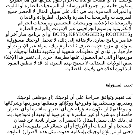
ستكون خالية من جميع الفيروسات أو البرمجيات الضارة أو التلوث
أو الميزات المدمرة، بما في ذلك على سبيل المثال لا الحصر جميع
الفيروسات والبرمجيات الضارة والخيول الطروادة والديدان
والبرمجيات الإعلانية وبرمجيات التجسس وبرمجيات الجرائم
الإلكترونية ووسوم الجرافيتي عبر الإنترنت والبرامج الضارة
وROOTKITS وKEYLOGGERS وBOTS أو أي برنامج ضار آخر أو
عناصر برنامج ضارة. بالإضافة إلى ذلك، لا تتحمل لوجيتك مسؤولية
سلوك أي مزود خدمة طرف ثالث أو شريك، سواء عبر الإنترنت أو
خارجها. لن تؤدي أي معلومات شفهية أو مكتوبة تتلقاها لوجيتك أو
مورديها أو التي تم الحصول عليها بطريقة أخرى إلى تغيير هذا الإخلاء.
بعض الولايات القضائية لا تسمح بهذه القيود، لذا قد لا تنطبق القيود
المذكورة أعلاه في ولايتك القضائية.
تحديد المسؤولية
أنت تفهم وتوافق صراحةً على أن لوجيتك (أو موظفي لوجيتك
ومديريها ومستثمريها وفروعها ووكلائها وممثليها ومورديها وشركائها
أو موظفيها) لن تكون مسؤولة عن أي أضرار مباشرة أو أي أضرار
خاصة أو مباشرة أو غير مباشرة أو عرضية أو تبعية أو نموذجية، بما
في ذلك على سبيل المثال لا الحصر أي أضرار ناتجة عن فقدان
الاستخدام أو البيانات أو الأرباح أو أي خسائر غير ملموسة أخرى
(حتى لو تم إبلاغ لوجيتك بإمكانية حدوث مثل هذه الأضرار)، الناتجة