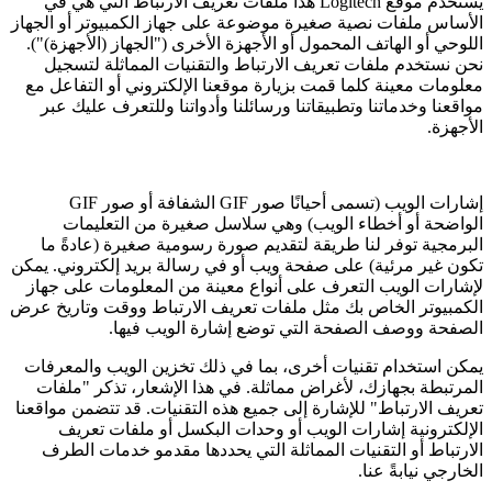
يستخدم موقع Logitech هذا ملفات تعريف الارتباط التي هي في
الأساس ملفات نصية صغيرة موضوعة على جهاز الكمبيوتر أو الجهاز
اللوحي أو الهاتف المحمول أو الأجهزة الأخرى ("الجهاز (الأجهزة)").
نحن نستخدم ملفات تعريف الارتباط والتقنيات المماثلة لتسجيل
معلومات معينة كلما قمت بزيارة موقعنا الإلكتروني أو التفاعل مع
مواقعنا وخدماتنا وتطبيقاتنا ورسائلنا وأدواتنا وللتعرف عليك عبر
الأجهزة.
إشارات الويب (تسمى أحيانًا صور GIF الشفافة أو صور GIF
الواضحة أو أخطاء الويب) وهي سلاسل صغيرة من التعليمات
البرمجية توفر لنا طريقة لتقديم صورة رسومية صغيرة (عادةً ما
تكون غير مرئية) على صفحة ويب أو في رسالة بريد إلكتروني. يمكن
لإشارات الويب التعرف على أنواع معينة من المعلومات على جهاز
الكمبيوتر الخاص بك مثل ملفات تعريف الارتباط ووقت وتاريخ عرض
الصفحة ووصف الصفحة التي توضع إشارة الويب فيها.
يمكن استخدام تقنيات أخرى، بما في ذلك تخزين الويب والمعرفات
المرتبطة بجهازك، لأغراض مماثلة. في هذا الإشعار، تذكر "ملفات
تعريف الارتباط" للإشارة إلى جميع هذه التقنيات. قد تتضمن مواقعنا
الإلكترونية إشارات الويب أو وحدات البكسل أو ملفات تعريف
الارتباط أو التقنيات المماثلة التي يحددها مقدمو خدمات الطرف
الخارجي نيابةً عنا.