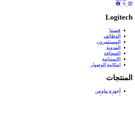
Logitech
قصتنا
الوظائف
المستثمرون
المدونة
الصحافة
الاستدامة
إمكانية الوصول
المنتجات
أجهزة ماوس
لوحات مفاتيح
سماعات الرأس وسماعات الأذن
كاميرات ويب
مكبرات الصوت
حافظات لوحة مفاتيح لجهاز iPad
أجهزة ماوس للألعاب
لوحات مفاتيح للألعاب