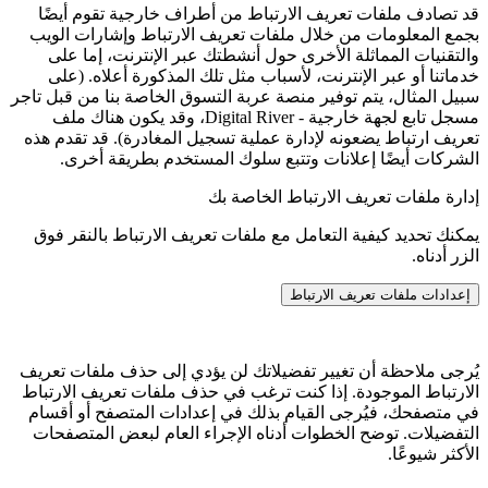
قد تصادف ملفات تعريف الارتباط من أطراف خارجية تقوم أيضًا
بجمع المعلومات من خلال ملفات تعريف الارتباط وإشارات الويب
والتقنيات المماثلة الأخرى حول أنشطتك عبر الإنترنت، إما على
خدماتنا أو عبر الإنترنت، لأسباب مثل تلك المذكورة أعلاه. (على
سبيل المثال، يتم توفير منصة عربة التسوق الخاصة بنا من قبل تاجر
مسجل تابع لجهة خارجية - Digital River، وقد يكون هناك ملف
تعريف ارتباط يضعونه لإدارة عملية تسجيل المغادرة). قد تقدم هذه
الشركات أيضًا إعلانات وتتبع سلوك المستخدم بطريقة أخرى.
إدارة ملفات تعريف الارتباط الخاصة بك
يمكنك تحديد كيفية التعامل مع ملفات تعريف الارتباط بالنقر فوق
الزر أدناه.
إعدادات ملفات تعريف الارتباط
يُرجى ملاحظة أن تغيير تفضيلاتك لن يؤدي إلى حذف ملفات تعريف
الارتباط الموجودة. إذا كنت ترغب في حذف ملفات تعريف الارتباط
في متصفحك، فيُرجى القيام بذلك في إعدادات المتصفح أو أقسام
التفضيلات. توضح الخطوات أدناه الإجراء العام لبعض المتصفحات
الأكثر شيوعًا.