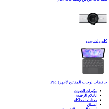
كاميرات ويب
حافظات لوحات المفاتيح لأجهزة ‏iPad
مكبرات الصوت
الأقلام الرقمية
معدات المحاكاة
السباق