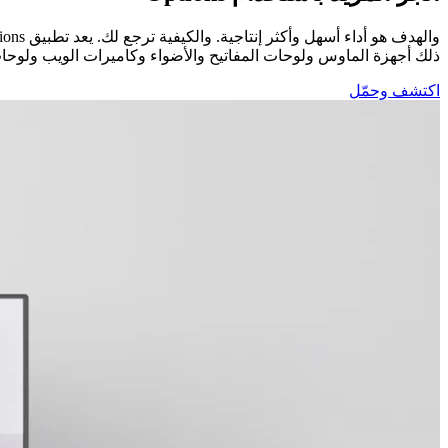
ذلك أجهزة الماوس ولوحات المفاتيح والأضواء وكاميرات الويب ولوحات اللمس من Logitech. احصل على أفضل خيارات Logitech التي ترقت بواجهة جديدة وسهلة الاستخدام، و
اكتشف وحمّل