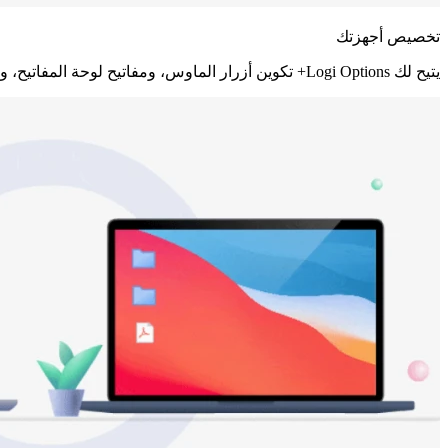
تخصيص أجهزتك
يتيح لك Logi Options+ تكوين أزرار الماوس، ومفاتيح لوحة المفاتيح، ولوحة اللمس حسب تفضيلاتك، وضبط الأضواء وكاميرات الويب لتبدو في أفضل حالاتك دائمًا.