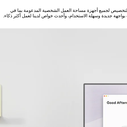
 لك. يعد تطبيق Logi Options+ هو الجيل التالي من Logitech Options الذي يتيح المزيد من التخصيص لجميع أجهزة مساحة العمل الشخصية المدعومة بما في