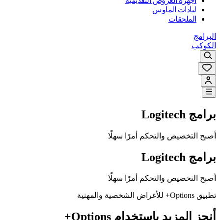
أجهزة العروض التقديمية
لبادات الماوس
الملحقات
البرامج
الكوكب
برامج Logitech
أصبح التخصيص والتحكم أمرًا سهلًا
برامج Logitech
أصبح التخصيص والتحكم أمرًا سهلًا
تطبيق Options+ للأغراض الشخصية والمهنية
أنجز المزيد باستخدام Options+