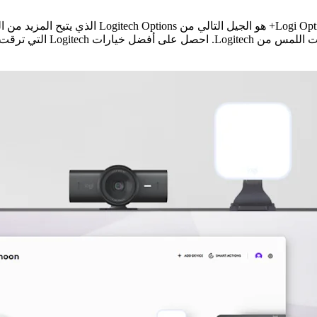
والهدف هو أداء أسهل وأكثر إنتاجية. والكيفية ترجع
أحدث خواص لدينا لعمل أكثر ذكاء.