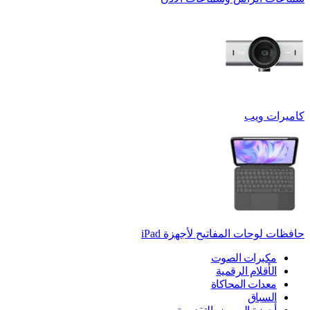
كاميرات ويب
حافظات لوحات المفاتيح لأجهزة ‏iPad
مكبرات الصوت
الأقلام الرقمية
معدات المحاكاة
السباق