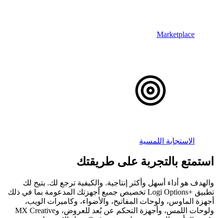
Marketplace
الاستجابة اللمسية
استمتع بالتجربة على طريقتك
والهدف هو أداء أسهل وأكثر إنتاجية. والكيفية ترجع لك. يتيح لك
تطبيق Logi Options+‎ تخصيص جميع أجهزتك المدعومة بما في ذلك
أجهزة الماوس، ولوحات المفاتيح، والأضواء، وكاميرات الويب،
ولوحات اللمس، وأجهزة التحكم عن بُعد للعروض، وMX Creative