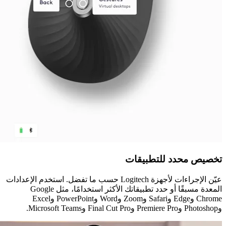
تخصيص محدد للتطبيقات
عيّن الإجراءات لأجهزة Logitech حسب ما تفضل. استخدم الإعدادات
المعدة مسبقًا أو حدد تطبيقاتك الأكثر استخدامًا، مثل Google
Chrome وEdge وSafari وZoom وWord وPowerPoint وExcel
وPhotoshop وPremiere Pro وFinal Cut Pro وMicrosoft Teams.