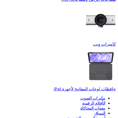
كاميرات ويب
حافظات لوحات المفاتيح لأجهزة ‏iPad
مكبرات الصوت
الأقلام الرقمية
معدات المحاكاة
السباق