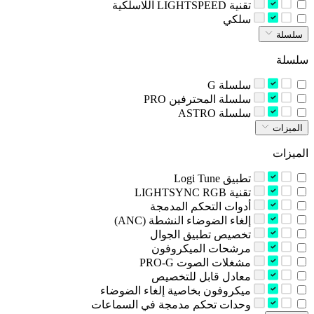
‫تقنية LIGHTSPEED اللاسلكية‬
‫سلكي‬
سلسلة
سلسلة
‫سلسلة G‬
‫سلسلة المحترفين‬ PRO
‫سلسلة‬ ASTRO
الميزات
الميزات
تطبيق Logi Tune
تقنية LIGHTSYNC RGB
‫أدوات التحكم المدمجة‬
‫إلغاء الضوضاء النشطة ‪(ANC)‬‬
‫تخصيص تطبيق الجوال‬
‫مرشحات الميكروفون‬
‫مشغلات الصوت PRO-G‬
‫معادل قابل للتخصيص‬
‫ميكروفون بخاصية إلغاء الضوضاء‬
‫وحدات تحكم مدمجة في السماعات‬