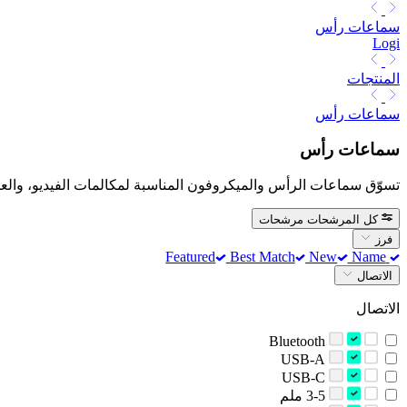
سماعات رأس
Logi
المنتجات
سماعات رأس
سماعات رأس
تسوّق سماعات الرأس والميكروفون المناسبة لمكالمات الفيديو، والعم
كل المرشحات
مرشحات
فرز
Best Match
New
Name
Featured
الاتصال
الاتصال
Bluetooth
USB-A
USB-C
‫3-5 ملم‬