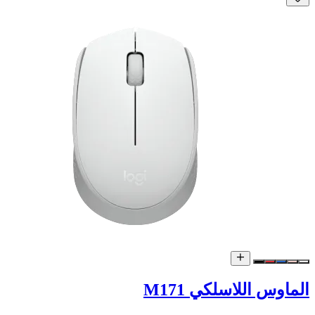
الماوس اللاسلكي M171