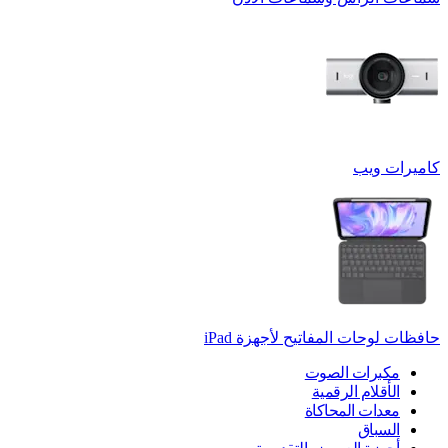
كاميرات ويب
حافظات لوحات المفاتيح لأجهزة ‏iPad
مكبرات الصوت
الأقلام الرقمية
معدات المحاكاة
السباق