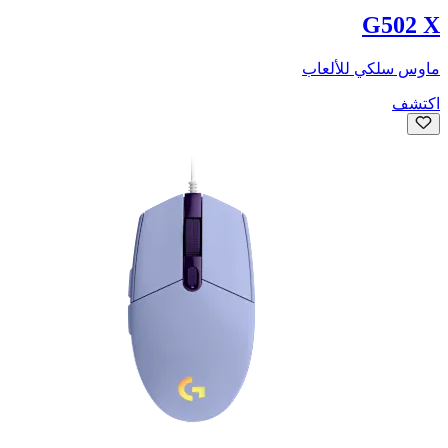
G502 X
ماوس سلكي للألعاب
اكتشف